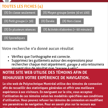
TOUTES LES FICHES (4)
(X) En classe seulement
(X) Moyen groupe (entre 30 et 100)
(X) Petit groupe (< 30)
(X) Élevée
(X) Hors classe
(X) En plusieurs séances
(X) Activités élaborées (> 60 minutes)
(X) Sporadiques
Votre recherche n'a donné aucun résultat
Vérifiez que l'orthographe est correcte.
Supprimez les guillemets autour des expressions pour
rechercher chaque mot séparément.
garage à vélo
retournera
souvent plus de résultat que
"garage à vélo"
.
NOTRE SITE WEB UTILISE DES TÉMOINS AFIN DE
Envisagez d'élargir votre recherche avec
OR
.
garage OR vélo
retournera souvent plus de résultat que
garage à vélo
.
REHAUSSER VOTRE EXPÉRIENCE DE NAVIGATION.
Le site web de Polytechnique Montréal utilise des témoins de connexion
afin de recueillir des statistiques générales et offrir une meilleure
expérience à ses visiteurs. En naviguant sur le site, vous acceptez
l’utilisation de ces témoins selon les modalités spécifiées aux conditions
d’utilisation. Vous pouvez refuser les témoins de connexion en modifiant
vos paramètres de navigation. Pour en savoir plus sur le recours aux