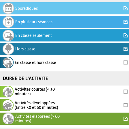
Sporadiques
En plusieurs séances
En classe seulement
Hors classe
En classe et hors classe
DURÉE DE L'ACTIVITÉ
Activités courtes (< 30
minutes)
Activités développées
(Entre 30 et 60 minutes)
Activités élaborées (> 60
minutes)