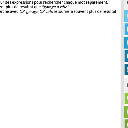
our des expressions pour rechercher chaque mot séparément.
nt plus de résultat que
"garage à vélo"
.
herche avec
OR
.
garage OR vélo
retournera souvent plus de résultat