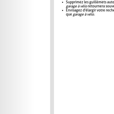
Supprimez les guillemets aut
garage à vélo
retournera souve
Envisagez d'élargir votre rec
que
garage à vélo
.