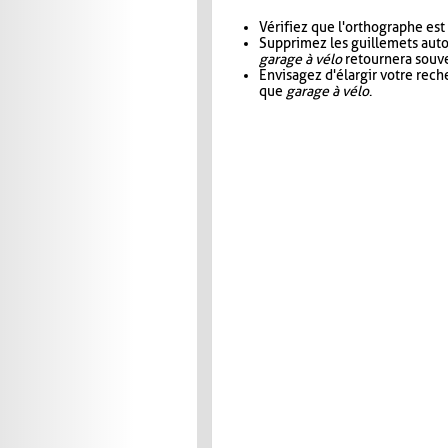
Vérifiez que l'orthographe est
Supprimez les guillemets aut
garage à vélo
retournera souve
Envisagez d'élargir votre rec
que
garage à vélo
.