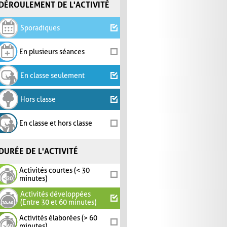
DÉROULEMENT DE L'ACTIVITÉ
Sporadiques
En plusieurs séances
En classe seulement
Hors classe
En classe et hors classe
DURÉE DE L'ACTIVITÉ
Activités courtes (< 30
minutes)
Activités développées
(Entre 30 et 60 minutes)
Activités élaborées (> 60
minutes)