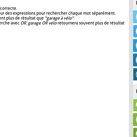
 correcte.
our des expressions pour rechercher chaque mot séparément.
nt plus de résultat que
"garage à vélo"
.
herche avec
OR
.
garage OR vélo
retournera souvent plus de résultat