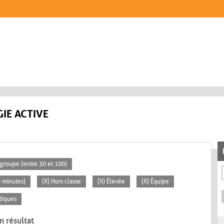
IE ACTIVE
groupe (entre 30 et 100)
0 minutes)
(X) Hors classe
(X) Élevée
(X) Équipe
diques
n résultat