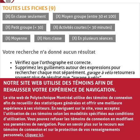
TOUTES LES FICHES (9)
(X) En classe seulement
(X) Moyen groupe (entre 30 et 100)
(X) Petit groupe (< 30)
(X) Activités courtes (< 30 minutes)
(X) Moyenne
(X) Hors classe
(X) En plusieurs séances
Votre recherche n'a donné aucun résultat
Vérifiez que l'orthographe est correcte.
Supprimez les guillemets autour des expressions pour
rechercher chaque mot séparément.
garage à vélo
retournera
souvent plus de résultat que
"garage à vélo"
.
NOTRE SITE WEB UTILISE DES TÉMOINS AFIN DE
Envisagez d'élargir votre recherche avec
OR
.
garage OR vélo
retournera souvent plus de résultat que
garage à vélo
.
REHAUSSER VOTRE EXPÉRIENCE DE NAVIGATION.
Le site web de Polytechnique Montréal utilise des témoins de connexion
afin de recueillir des statistiques générales et offrir une meilleure
expérience à ses visiteurs. En naviguant sur le site, vous acceptez
l’utilisation de ces témoins selon les modalités spécifiées aux conditions
d’utilisation. Vous pouvez refuser les témoins de connexion en modifiant
vos paramètres de navigation. Pour en savoir plus sur le recours aux
témoins de connexion et sur la protection de vos renseignements
personnels,
cliquez ici
.
Avis de confidentialité et conditions d’utilisation