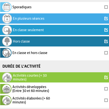
Sporadiques
En plusieurs séances
En classe seulement
Hors classe
En classe et hors classe
DURÉE DE L'ACTIVITÉ
Activités courtes (< 30
minutes)
Activités développées
(Entre 30 et 60 minutes)
Activités élaborées (> 60
minutes)