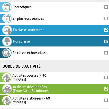
Sporadiques
En plusieurs séances
En classe seulement
Hors classe
En classe et hors classe
DURÉE DE L'ACTIVITÉ
Activités courtes (< 30
minutes)
Activités développées
(Entre 30 et 60 minutes)
Activités élaborées (> 60
minutes)