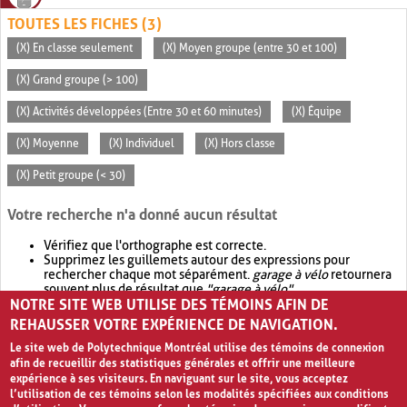
TOUTES LES FICHES (3)
(X) En classe seulement
(X) Moyen groupe (entre 30 et 100)
(X) Grand groupe (> 100)
(X) Activités développées (Entre 30 et 60 minutes)
(X) Équipe
(X) Moyenne
(X) Individuel
(X) Hors classe
(X) Petit groupe (< 30)
Votre recherche n'a donné aucun résultat
Vérifiez que l'orthographe est correcte.
Supprimez les guillemets autour des expressions pour
rechercher chaque mot séparément.
garage à vélo
retournera
souvent plus de résultat que
"garage à vélo"
.
NOTRE SITE WEB UTILISE DES TÉMOINS AFIN DE
Envisagez d'élargir votre recherche avec
OR
.
garage OR vélo
retournera souvent plus de résultat que
garage à vélo
.
REHAUSSER VOTRE EXPÉRIENCE DE NAVIGATION.
Le site web de Polytechnique Montréal utilise des témoins de connexion
afin de recueillir des statistiques générales et offrir une meilleure
expérience à ses visiteurs. En naviguant sur le site, vous acceptez
l’utilisation de ces témoins selon les modalités spécifiées aux conditions