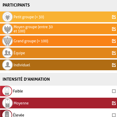
PARTICIPANTS
Petit groupe (< 30)
Moyen groupe (entre 30
et 100)
Grand groupe (> 100)
Équipe
Individuel
INTENSITÉ D'ANIMATION
Faible
Moyenne
Élevée