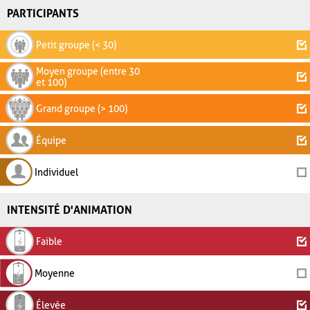
PARTICIPANTS
Petit groupe (< 30)
Moyen groupe (entre 30
et 100)
Grand groupe (> 100)
Équipe
Individuel
INTENSITÉ D'ANIMATION
Faible
Moyenne
Élevée