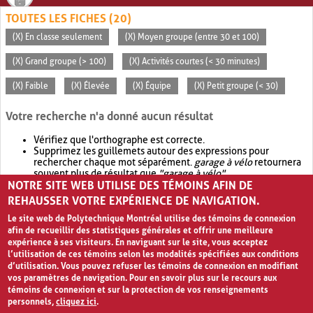
TOUTES LES FICHES (20)
(X) En classe seulement
(X) Moyen groupe (entre 30 et 100)
(X) Grand groupe (> 100)
(X) Activités courtes (< 30 minutes)
(X) Faible
(X) Élevée
(X) Équipe
(X) Petit groupe (< 30)
Votre recherche n'a donné aucun résultat
Vérifiez que l'orthographe est correcte.
Supprimez les guillemets autour des expressions pour
rechercher chaque mot séparément.
garage à vélo
retournera
souvent plus de résultat que
"garage à vélo"
.
NOTRE SITE WEB UTILISE DES TÉMOINS AFIN DE
Envisagez d'élargir votre recherche avec
OR
.
garage OR vélo
retournera souvent plus de résultat que
garage à vélo
.
REHAUSSER VOTRE EXPÉRIENCE DE NAVIGATION.
Le site web de Polytechnique Montréal utilise des témoins de connexion
afin de recueillir des statistiques générales et offrir une meilleure
expérience à ses visiteurs. En naviguant sur le site, vous acceptez
l’utilisation de ces témoins selon les modalités spécifiées aux conditions
d’utilisation. Vous pouvez refuser les témoins de connexion en modifiant
vos paramètres de navigation. Pour en savoir plus sur le recours aux
témoins de connexion et sur la protection de vos renseignements
personnels,
cliquez ici
.
Avis de confidentialité et conditions d’utilisation