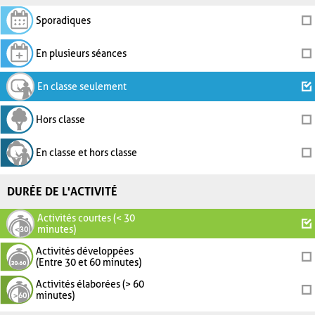
Sporadiques
En plusieurs séances
En classe seulement
Hors classe
En classe et hors classe
DURÉE DE L'ACTIVITÉ
Activités courtes (< 30
minutes)
Activités développées
(Entre 30 et 60 minutes)
Activités élaborées (> 60
minutes)