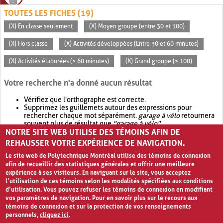
TOUTES LES FICHES (19)
(X) En classe seulement
(X) Moyen groupe (entre 30 et 100)
(X) Hors classe
(X) Activités développées (Entre 30 et 60 minutes)
(X) Activités élaborées (> 60 minutes)
(X) Grand groupe (> 100)
Votre recherche n'a donné aucun résultat
Vérifiez que l'orthographe est correcte.
Supprimez les guillemets autour des expressions pour
rechercher chaque mot séparément.
garage à vélo
retournera
souvent plus de résultat que
"garage à vélo"
.
NOTRE SITE WEB UTILISE DES TÉMOINS AFIN DE
Envisagez d'élargir votre recherche avec
OR
.
garage OR vélo
retournera souvent plus de résultat que
garage à vélo
.
REHAUSSER VOTRE EXPÉRIENCE DE NAVIGATION.
Le site web de Polytechnique Montréal utilise des témoins de connexion
afin de recueillir des statistiques générales et offrir une meilleure
expérience à ses visiteurs. En naviguant sur le site, vous acceptez
l’utilisation de ces témoins selon les modalités spécifiées aux conditions
d’utilisation. Vous pouvez refuser les témoins de connexion en modifiant
vos paramètres de navigation. Pour en savoir plus sur le recours aux
témoins de connexion et sur la protection de vos renseignements
personnels,
cliquez ici
.
Avis de confidentialité et conditions d’utilisation