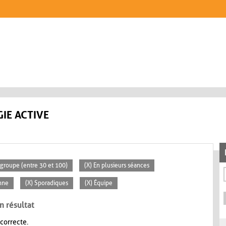
IE ACTIVE
groupe (entre 30 et 100)
(X) En plusieurs séances
nne
(X) Sporadiques
(X) Équipe
n résultat
 correcte.