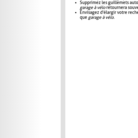
Supprimez les guillemets aut
garage à vélo
retournera souve
Envisagez d'élargir votre rec
que
garage à vélo
.