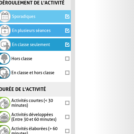
DÉROULEMENT DE L'ACTIVITÉ
Sporadiques
En plusieurs séances
En classe seulement
Hors classe
En classe et hors classe
DURÉE DE L'ACTIVITÉ
Activités courtes (< 30
minutes)
Activités développées
(Entre 30 et 60 minutes)
Activités élaborées (> 60
minutes)