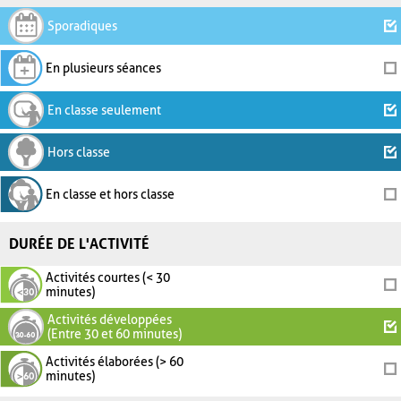
Sporadiques
En plusieurs séances
En classe seulement
Hors classe
En classe et hors classe
DURÉE DE L'ACTIVITÉ
Activités courtes (< 30
minutes)
Activités développées
(Entre 30 et 60 minutes)
Activités élaborées (> 60
minutes)