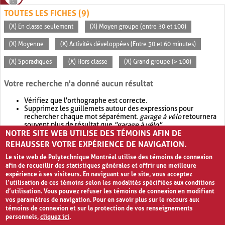
TOUTES LES FICHES (9)
(X) En classe seulement
(X) Moyen groupe (entre 30 et 100)
(X) Moyenne
(X) Activités développées (Entre 30 et 60 minutes)
(X) Sporadiques
(X) Hors classe
(X) Grand groupe (> 100)
Votre recherche n'a donné aucun résultat
Vérifiez que l'orthographe est correcte.
Supprimez les guillemets autour des expressions pour
rechercher chaque mot séparément.
garage à vélo
retournera
souvent plus de résultat que
"garage à vélo"
.
NOTRE SITE WEB UTILISE DES TÉMOINS AFIN DE
Envisagez d'élargir votre recherche avec
OR
.
garage OR vélo
retournera souvent plus de résultat que
garage à vélo
.
REHAUSSER VOTRE EXPÉRIENCE DE NAVIGATION.
Le site web de Polytechnique Montréal utilise des témoins de connexion
afin de recueillir des statistiques générales et offrir une meilleure
expérience à ses visiteurs. En naviguant sur le site, vous acceptez
l’utilisation de ces témoins selon les modalités spécifiées aux conditions
d’utilisation. Vous pouvez refuser les témoins de connexion en modifiant
vos paramètres de navigation. Pour en savoir plus sur le recours aux
témoins de connexion et sur la protection de vos renseignements
personnels,
cliquez ici
.
Avis de confidentialité et conditions d’utilisation