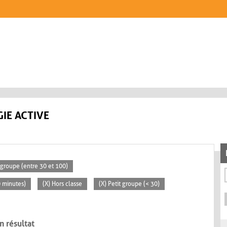
IE ACTIVE
groupe (entre 30 et 100)
0 minutes)
(X) Hors classe
(X) Petit groupe (< 30)
n résultat