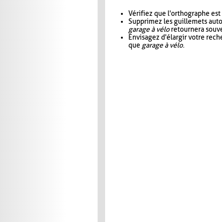
Vérifiez que l'orthographe est
Supprimez les guillemets aut
garage à vélo
retournera souve
Envisagez d'élargir votre rec
que
garage à vélo
.