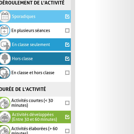
DÉROULEMENT DE L'ACTIVITÉ
Sporadiques
En plusieurs séances
En classe seulement
Hors classe
En classe et hors classe
DURÉE DE L'ACTIVITÉ
Activités courtes (< 30
minutes)
Activités développées
(Entre 30 et 60 minutes)
Activités élaborées (> 60
minutes)