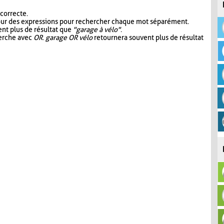
 correcte.
our des expressions pour rechercher chaque mot séparément.
nt plus de résultat que
"garage à vélo"
.
herche avec
OR
.
garage OR vélo
retournera souvent plus de résultat