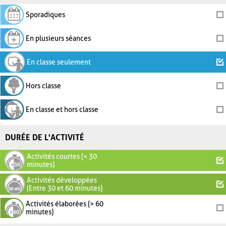
Sporadiques
En plusieurs séances
En classe seulement
Hors classe
En classe et hors classe
DURÉE DE L'ACTIVITÉ
Activités courtes (< 30
minutes)
Activités développées
(Entre 30 et 60 minutes)
Activités élaborées (> 60
minutes)