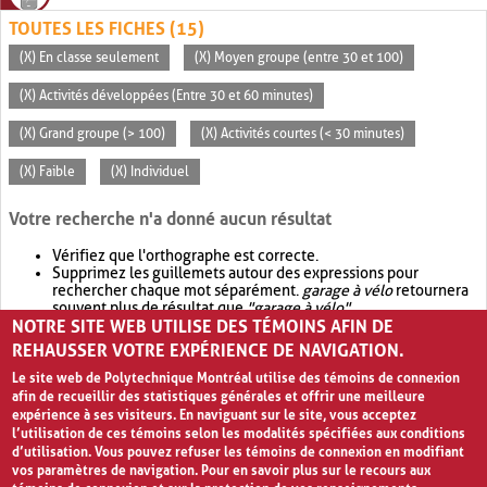
TOUTES LES FICHES (15)
(X) En classe seulement
(X) Moyen groupe (entre 30 et 100)
(X) Activités développées (Entre 30 et 60 minutes)
(X) Grand groupe (> 100)
(X) Activités courtes (< 30 minutes)
(X) Faible
(X) Individuel
Votre recherche n'a donné aucun résultat
Vérifiez que l'orthographe est correcte.
Supprimez les guillemets autour des expressions pour
rechercher chaque mot séparément.
garage à vélo
retournera
souvent plus de résultat que
"garage à vélo"
.
NOTRE SITE WEB UTILISE DES TÉMOINS AFIN DE
Envisagez d'élargir votre recherche avec
OR
.
garage OR vélo
retournera souvent plus de résultat que
garage à vélo
.
REHAUSSER VOTRE EXPÉRIENCE DE NAVIGATION.
Le site web de Polytechnique Montréal utilise des témoins de connexion
afin de recueillir des statistiques générales et offrir une meilleure
expérience à ses visiteurs. En naviguant sur le site, vous acceptez
l’utilisation de ces témoins selon les modalités spécifiées aux conditions
d’utilisation. Vous pouvez refuser les témoins de connexion en modifiant
vos paramètres de navigation. Pour en savoir plus sur le recours aux