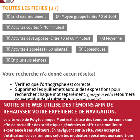
TOUTES LES FICHES (27)
(X) En classe seulement
(X) Moyen groupe (entre 30 et 100)
(X) Activités courtes (< 30 minutes)
(X) Activités développées (Entre 30 et 60 minutes)
(X) Moyenne
(X) Activités élaborées (> 60 minutes)
(X) Sporadiques
(X) En plusieurs séances
Votre recherche n'a donné aucun résultat
Vérifiez que l'orthographe est correcte.
Supprimez les guillemets autour des expressions pour
rechercher chaque mot séparément.
garage à vélo
retournera
souvent plus de résultat que
"garage à vélo"
.
NOTRE SITE WEB UTILISE DES TÉMOINS AFIN DE
Envisagez d'élargir votre recherche avec
OR
.
garage OR vélo
retournera souvent plus de résultat que
garage à vélo
.
REHAUSSER VOTRE EXPÉRIENCE DE NAVIGATION.
Le site web de Polytechnique Montréal utilise des témoins de connexion
afin de recueillir des statistiques générales et offrir une meilleure
expérience à ses visiteurs. En naviguant sur le site, vous acceptez
l’utilisation de ces témoins selon les modalités spécifiées aux conditions