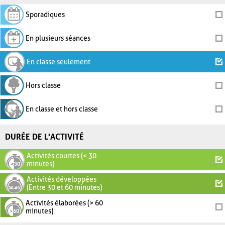
Sporadiques
En plusieurs séances
En classe seulement
Hors classe
En classe et hors classe
DURÉE DE L'ACTIVITÉ
Activités courtes (< 30
minutes)
Activités développées
(Entre 30 et 60 minutes)
Activités élaborées (> 60
minutes)