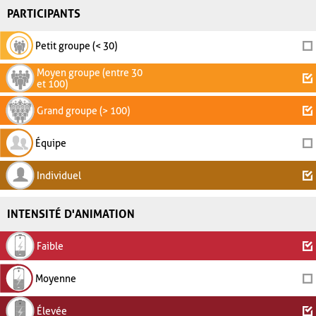
PARTICIPANTS
Petit groupe (< 30)
Moyen groupe (entre 30
et 100)
Grand groupe (> 100)
Équipe
Individuel
INTENSITÉ D'ANIMATION
Faible
Moyenne
Élevée