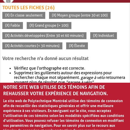
TOUTES LES FICHES (26)
(X) En classe seulement
(X) Moyen groupe (entre 30 et 100)
(X) Faible
(X) Grand groupe (> 100)
(X) Activités développées (Entre 30 et 60 minutes)
(X) Individuel
(X) Activités courtes (< 30 minutes)
(X) Élevée
Votre recherche n'a donné aucun résultat
Vérifiez que l'orthographe est correcte.
Supprimez les guillemets autour des expressions pour
rechercher chaque mot séparément.
garage à vélo
retournera
souvent plus de résultat que
"garage à vélo"
.
NOTRE SITE WEB UTILISE DES TÉMOINS AFIN DE
Envisagez d'élargir votre recherche avec
OR
.
garage OR vélo
retournera souvent plus de résultat que
garage à vélo
.
REHAUSSER VOTRE EXPÉRIENCE DE NAVIGATION.
Le site web de Polytechnique Montréal utilise des témoins de connexion
afin de recueillir des statistiques générales et offrir une meilleure
expérience à ses visiteurs. En naviguant sur le site, vous acceptez
l’utilisation de ces témoins selon les modalités spécifiées aux conditions
d’utilisation. Vous pouvez refuser les témoins de connexion en modifiant
vos paramètres de navigation. Pour en savoir plus sur le recours aux