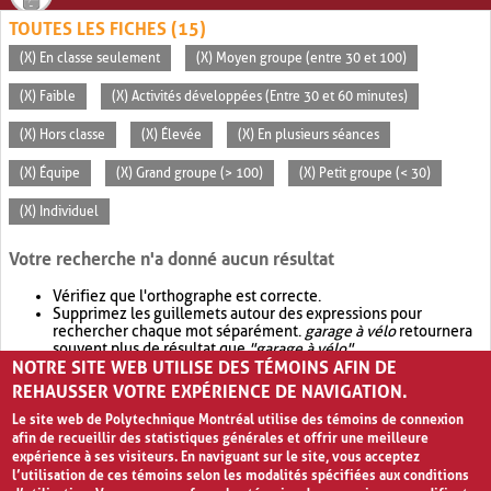
TOUTES LES FICHES (15)
(X) En classe seulement
(X) Moyen groupe (entre 30 et 100)
(X) Faible
(X) Activités développées (Entre 30 et 60 minutes)
(X) Hors classe
(X) Élevée
(X) En plusieurs séances
(X) Équipe
(X) Grand groupe (> 100)
(X) Petit groupe (< 30)
(X) Individuel
Votre recherche n'a donné aucun résultat
Vérifiez que l'orthographe est correcte.
Supprimez les guillemets autour des expressions pour
rechercher chaque mot séparément.
garage à vélo
retournera
souvent plus de résultat que
"garage à vélo"
.
NOTRE SITE WEB UTILISE DES TÉMOINS AFIN DE
Envisagez d'élargir votre recherche avec
OR
.
garage OR vélo
retournera souvent plus de résultat que
garage à vélo
.
REHAUSSER VOTRE EXPÉRIENCE DE NAVIGATION.
Le site web de Polytechnique Montréal utilise des témoins de connexion
afin de recueillir des statistiques générales et offrir une meilleure
expérience à ses visiteurs. En naviguant sur le site, vous acceptez
l’utilisation de ces témoins selon les modalités spécifiées aux conditions