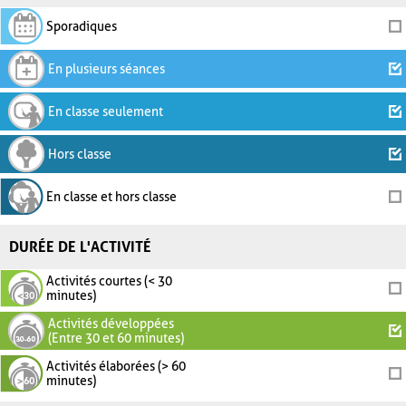
Sporadiques
En plusieurs séances
En classe seulement
Hors classe
En classe et hors classe
DURÉE DE L'ACTIVITÉ
Activités courtes (< 30
minutes)
Activités développées
(Entre 30 et 60 minutes)
Activités élaborées (> 60
minutes)