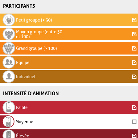
PARTICIPANTS
Petit groupe (< 30)
Moyen groupe (entre 30
et 100)
Grand groupe (> 100)
Équipe
Individuel
INTENSITÉ D'ANIMATION
Faible
Moyenne
Élevée