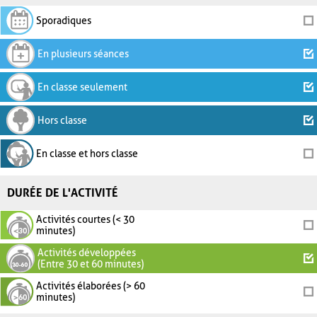
Sporadiques
En plusieurs séances
En classe seulement
Hors classe
En classe et hors classe
DURÉE DE L'ACTIVITÉ
Activités courtes (< 30
minutes)
Activités développées
(Entre 30 et 60 minutes)
Activités élaborées (> 60
minutes)