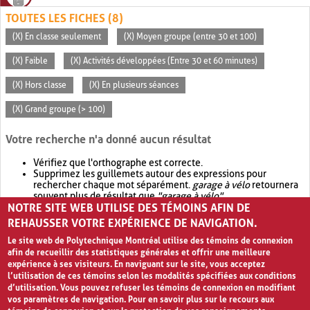
TOUTES LES FICHES (8)
(X) En classe seulement
(X) Moyen groupe (entre 30 et 100)
(X) Faible
(X) Activités développées (Entre 30 et 60 minutes)
(X) Hors classe
(X) En plusieurs séances
(X) Grand groupe (> 100)
Votre recherche n'a donné aucun résultat
Vérifiez que l'orthographe est correcte.
Supprimez les guillemets autour des expressions pour
rechercher chaque mot séparément.
garage à vélo
retournera
souvent plus de résultat que
"garage à vélo"
.
NOTRE SITE WEB UTILISE DES TÉMOINS AFIN DE
Envisagez d'élargir votre recherche avec
OR
.
garage OR vélo
retournera souvent plus de résultat que
garage à vélo
.
REHAUSSER VOTRE EXPÉRIENCE DE NAVIGATION.
Le site web de Polytechnique Montréal utilise des témoins de connexion
afin de recueillir des statistiques générales et offrir une meilleure
expérience à ses visiteurs. En naviguant sur le site, vous acceptez
l’utilisation de ces témoins selon les modalités spécifiées aux conditions
d’utilisation. Vous pouvez refuser les témoins de connexion en modifiant
vos paramètres de navigation. Pour en savoir plus sur le recours aux