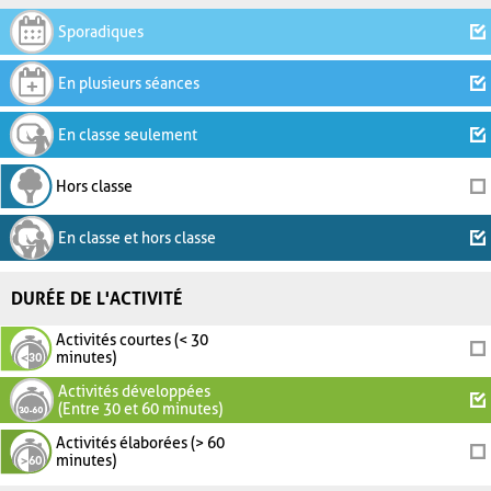
Sporadiques
En plusieurs séances
En classe seulement
Hors classe
En classe et hors classe
DURÉE DE L'ACTIVITÉ
Activités courtes (< 30
minutes)
Activités développées
(Entre 30 et 60 minutes)
Activités élaborées (> 60
minutes)