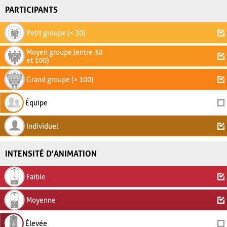
PARTICIPANTS
Petit groupe (< 30)
Moyen groupe (entre 30
et 100)
Grand groupe (> 100)
Équipe
Individuel
INTENSITÉ D'ANIMATION
Faible
Moyenne
Élevée