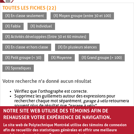
TOUTES LES FICHES (22)
(X) En classe seulement
(X) Moyen groupe (entre 30 et 100)
(X) Faible
(X) Individuel
(X) Activités développées (Entre 30 et 60 minutes)
(X) En classe et hors classe
(X) En plusieurs séances
(X) Petit groupe (< 30)
(X) Moyenne
(X) Grand groupe (> 100)
(X) Sporadiques
Votre recherche n'a donné aucun résultat
Vérifiez que l'orthographe est correcte.
Supprimez les guillemets autour des expressions pour
rechercher chaque mot séparément.
garage à vélo
retournera
souvent plus de résultat que
"garage à vélo"
.
NOTRE SITE WEB UTILISE DES TÉMOINS AFIN DE
Envisagez d'élargir votre recherche avec
OR
.
garage OR vélo
retournera souvent plus de résultat que
garage à vélo
.
REHAUSSER VOTRE EXPÉRIENCE DE NAVIGATION.
Le site web de Polytechnique Montréal utilise des témoins de connexion
afin de recueillir des statistiques générales et offrir une meilleure