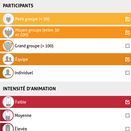
PARTICIPANTS
Petit groupe (< 30)
Moyen groupe (entre 30
et 100)
Grand groupe (> 100)
Équipe
Individuel
INTENSITÉ D'ANIMATION
Faible
Moyenne
Élevée