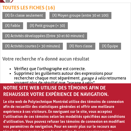
TOUTES LES FICHES (16)
(X) En classe seulement
(X) Moyen groupe (entre 30 et 100)
(X) Faible
(X) Petit groupe (< 30)
(X) Activités développées (Entre 30 et 60 minutes)
(X) Activités courtes (< 30 minutes)
(X) Hors classe
(X) Équipe
Votre recherche n'a donné aucun résultat
Vérifiez que l'orthographe est correcte.
Supprimez les guillemets autour des expressions pour
rechercher chaque mot séparément.
garage à vélo
retournera
souvent plus de résultat que
"garage à vélo"
.
NOTRE SITE WEB UTILISE DES TÉMOINS AFIN DE
Envisagez d'élargir votre recherche avec
OR
.
garage OR vélo
retournera souvent plus de résultat que
garage à vélo
.
REHAUSSER VOTRE EXPÉRIENCE DE NAVIGATION.
Le site web de Polytechnique Montréal utilise des témoins de connexion
afin de recueillir des statistiques générales et offrir une meilleure
expérience à ses visiteurs. En naviguant sur le site, vous acceptez
l’utilisation de ces témoins selon les modalités spécifiées aux conditions
d’utilisation. Vous pouvez refuser les témoins de connexion en modifiant
vos paramètres de navigation. Pour en savoir plus sur le recours aux