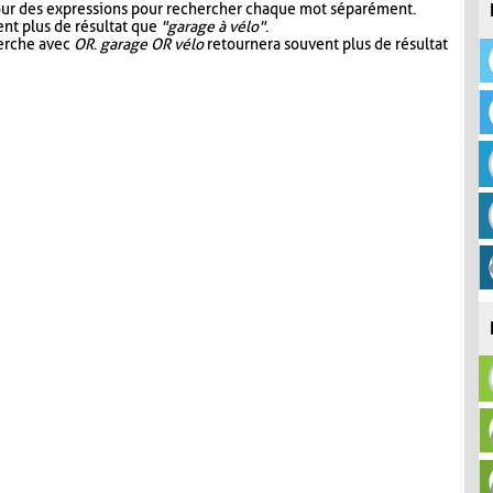
our des expressions pour rechercher chaque mot séparément.
nt plus de résultat que
"garage à vélo"
.
herche avec
OR
.
garage OR vélo
retournera souvent plus de résultat