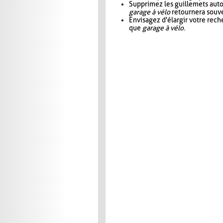
Supprimez les guillemets aut
garage à vélo
retournera souve
Envisagez d'élargir votre rec
que
garage à vélo
.