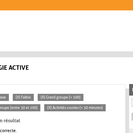
IE ACTIVE
asse
(X) Faible
(X) Grand groupe (> 100)
roupe (entre 30 et 100)
(X) Activités courtes (< 30 minutes)
n résultat
 correcte.