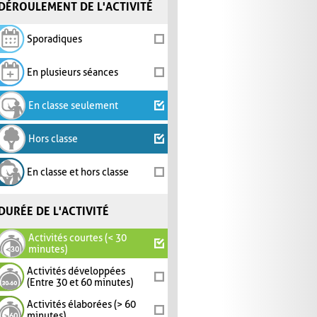
DÉROULEMENT DE L'ACTIVITÉ
Sporadiques
En plusieurs séances
En classe seulement
Hors classe
En classe et hors classe
DURÉE DE L'ACTIVITÉ
Activités courtes (< 30
minutes)
Activités développées
(Entre 30 et 60 minutes)
Activités élaborées (> 60
minutes)