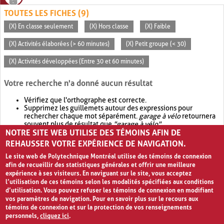
TOUTES LES FICHES (9)
(X) En classe seulement
(X) Hors classe
(X) Faible
(X) Activités élaborées (> 60 minutes)
(X) Petit groupe (< 30)
(X) Activités développées (Entre 30 et 60 minutes)
Votre recherche n'a donné aucun résultat
Vérifiez que l'orthographe est correcte.
Supprimez les guillemets autour des expressions pour
rechercher chaque mot séparément.
garage à vélo
retournera
souvent plus de résultat que
"garage à vélo"
.
NOTRE SITE WEB UTILISE DES TÉMOINS AFIN DE
Envisagez d'élargir votre recherche avec
OR
.
garage OR vélo
retournera souvent plus de résultat que
garage à vélo
.
REHAUSSER VOTRE EXPÉRIENCE DE NAVIGATION.
Le site web de Polytechnique Montréal utilise des témoins de connexion
afin de recueillir des statistiques générales et offrir une meilleure
expérience à ses visiteurs. En naviguant sur le site, vous acceptez
l’utilisation de ces témoins selon les modalités spécifiées aux conditions
d’utilisation. Vous pouvez refuser les témoins de connexion en modifiant
vos paramètres de navigation. Pour en savoir plus sur le recours aux
témoins de connexion et sur la protection de vos renseignements
personnels,
cliquez ici
.
Avis de confidentialité et conditions d’utilisation