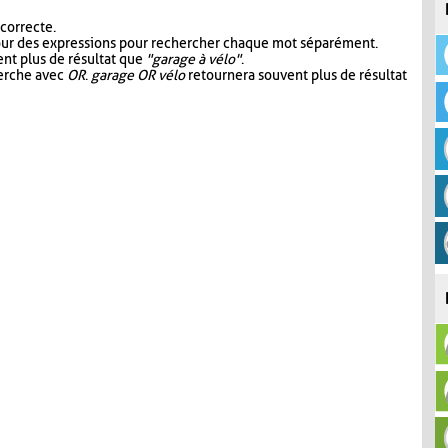
 correcte.
our des expressions pour rechercher chaque mot séparément.
nt plus de résultat que
"garage à vélo"
.
herche avec
OR
.
garage OR vélo
retournera souvent plus de résultat