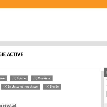
IE ACTIVE
asse
(X) Équipe
(X) Moyenne
(X) En classe et hors classe
(X) Élevée
n résultat