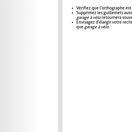
Vérifiez que l'orthographe est
Supprimez les guillemets aut
garage à vélo
retournera souve
Envisagez d'élargir votre rec
que
garage à vélo
.