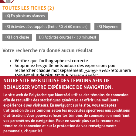
TOUTES LES FICHES (2)
(X) En plusieurs séances
(X) Activités développées (Entre 30 et 60 minutes)
(X) Moyenne
(X) Hors classe
(X) Activités courtes (< 30 minutes)
Votre recherche n'a donné aucun résultat
Vérifiez que l'orthographe est correcte.
Supprimez les guillemets autour des expressions pour
rechercher chaque mot séparément.
garage à vélo
retournera
souvent plus de résultat que
"garage à vélo"
.
NOTRE SITE WEB UTILISE DES TÉMOINS AFIN DE
Envisagez d'élargir votre recherche avec
OR
.
garage OR vélo
retournera souvent plus de résultat que
garage à vélo
.
REHAUSSER VOTRE EXPÉRIENCE DE NAVIGATION.
Le site web de Polytechnique Montréal utilise des témoins de connexion
afin de recueillir des statistiques générales et offrir une meilleure
expérience à ses visiteurs. En naviguant sur le site, vous acceptez
l’utilisation de ces témoins selon les modalités spécifiées aux conditions
d’utilisation. Vous pouvez refuser les témoins de connexion en modifiant
vos paramètres de navigation. Pour en savoir plus sur le recours aux
témoins de connexion et sur la protection de vos renseignements
personnels,
cliquez ici
.
Avis de confidentialité et conditions d’utilisation