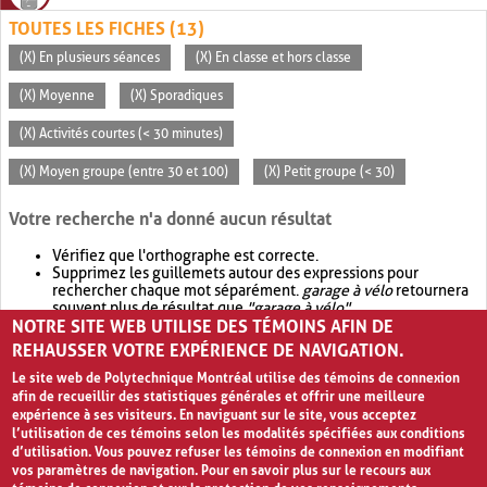
TOUTES LES FICHES (13)
(X) En plusieurs séances
(X) En classe et hors classe
(X) Moyenne
(X) Sporadiques
(X) Activités courtes (< 30 minutes)
(X) Moyen groupe (entre 30 et 100)
(X) Petit groupe (< 30)
Votre recherche n'a donné aucun résultat
Vérifiez que l'orthographe est correcte.
Supprimez les guillemets autour des expressions pour
rechercher chaque mot séparément.
garage à vélo
retournera
souvent plus de résultat que
"garage à vélo"
.
NOTRE SITE WEB UTILISE DES TÉMOINS AFIN DE
Envisagez d'élargir votre recherche avec
OR
.
garage OR vélo
retournera souvent plus de résultat que
garage à vélo
.
REHAUSSER VOTRE EXPÉRIENCE DE NAVIGATION.
Le site web de Polytechnique Montréal utilise des témoins de connexion
afin de recueillir des statistiques générales et offrir une meilleure
expérience à ses visiteurs. En naviguant sur le site, vous acceptez
l’utilisation de ces témoins selon les modalités spécifiées aux conditions
d’utilisation. Vous pouvez refuser les témoins de connexion en modifiant
vos paramètres de navigation. Pour en savoir plus sur le recours aux