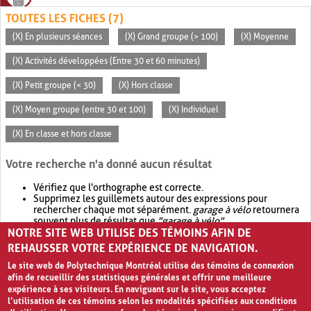
TOUTES LES FICHES (7)
(X) En plusieurs séances
(X) Grand groupe (> 100)
(X) Moyenne
(X) Activités développées (Entre 30 et 60 minutes)
(X) Petit groupe (< 30)
(X) Hors classe
(X) Moyen groupe (entre 30 et 100)
(X) Individuel
(X) En classe et hors classe
Votre recherche n'a donné aucun résultat
Vérifiez que l'orthographe est correcte.
Supprimez les guillemets autour des expressions pour
rechercher chaque mot séparément.
garage à vélo
retournera
souvent plus de résultat que
"garage à vélo"
.
NOTRE SITE WEB UTILISE DES TÉMOINS AFIN DE
Envisagez d'élargir votre recherche avec
OR
.
garage OR vélo
retournera souvent plus de résultat que
garage à vélo
.
REHAUSSER VOTRE EXPÉRIENCE DE NAVIGATION.
Le site web de Polytechnique Montréal utilise des témoins de connexion
afin de recueillir des statistiques générales et offrir une meilleure
expérience à ses visiteurs. En naviguant sur le site, vous acceptez
l’utilisation de ces témoins selon les modalités spécifiées aux conditions