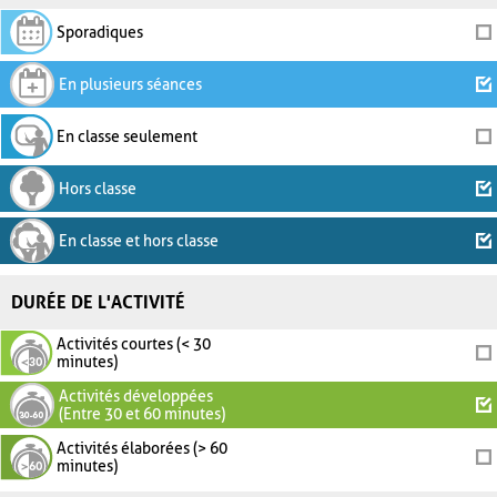
Sporadiques
En plusieurs séances
En classe seulement
Hors classe
En classe et hors classe
DURÉE DE L'ACTIVITÉ
Activités courtes (< 30
minutes)
Activités développées
(Entre 30 et 60 minutes)
Activités élaborées (> 60
minutes)