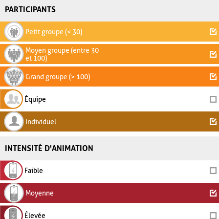
PARTICIPANTS
Petit groupe (< 30)
Moyen groupe (entre 30
et 100)
Grand groupe (> 100)
Équipe
Individuel
INTENSITÉ D'ANIMATION
Faible
Moyenne
Élevée