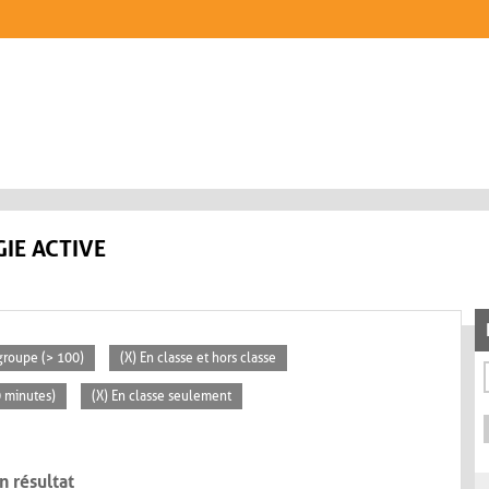
IE ACTIVE
groupe (> 100)
(X) En classe et hors classe
0 minutes)
(X) En classe seulement
n résultat