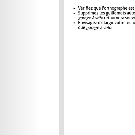
Vérifiez que l'orthographe est
Supprimez les guillemets aut
garage à vélo
retournera souve
Envisagez d'élargir votre rec
que
garage à vélo
.