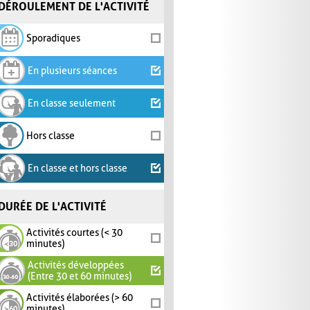
DÉROULEMENT DE L'ACTIVITÉ
Sporadiques
En plusieurs séances
En classe seulement
Hors classe
En classe et hors classe
DURÉE DE L'ACTIVITÉ
Activités courtes (< 30
minutes)
Activités développées
(Entre 30 et 60 minutes)
Activités élaborées (> 60
minutes)