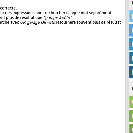
 correcte.
our des expressions pour rechercher chaque mot séparément.
nt plus de résultat que
"garage à vélo"
.
herche avec
OR
.
garage OR vélo
retournera souvent plus de résultat