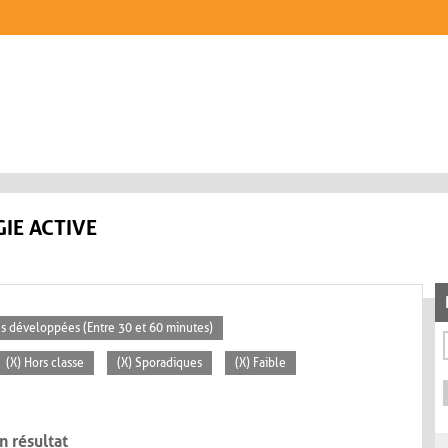
IE ACTIVE
tés développées (Entre 30 et 60 minutes)
(X) Hors classe
(X) Sporadiques
(X) Faible
n résultat