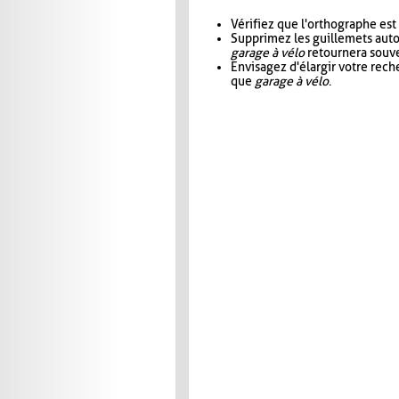
Vérifiez que l'orthographe est
Supprimez les guillemets aut
garage à vélo
retournera souve
Envisagez d'élargir votre rec
que
garage à vélo
.