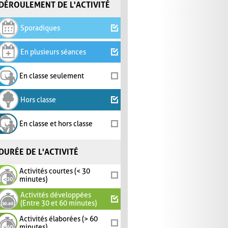
DÉROULEMENT DE L'ACTIVITÉ
Sporadiques
En plusieurs séances
En classe seulement
Hors classe
En classe et hors classe
DURÉE DE L'ACTIVITÉ
Activités courtes (< 30
minutes)
Activités développées
(Entre 30 et 60 minutes)
Activités élaborées (> 60
minutes)