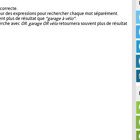
 correcte.
our des expressions pour rechercher chaque mot séparément.
nt plus de résultat que
"garage à vélo"
.
herche avec
OR
.
garage OR vélo
retournera souvent plus de résultat