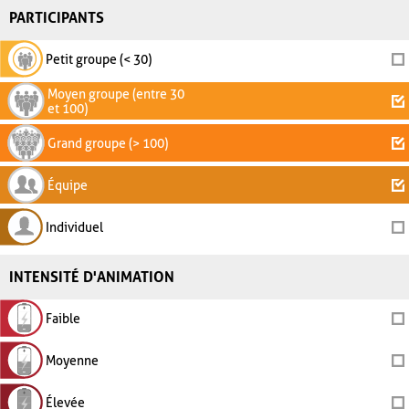
PARTICIPANTS
Petit groupe (< 30)
Moyen groupe (entre 30
et 100)
Grand groupe (> 100)
Équipe
Individuel
INTENSITÉ D'ANIMATION
Faible
Moyenne
Élevée