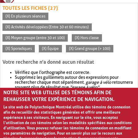
TOUTES LES FICHES (27)
(X) En plusieurs séances
(X) Activités développées (Entre 30 et 60 minutes)
(X) Moyen groupe (entre 30 et 100)
(X) Hors classe
(X) Sporadiques
(X) Équipe
(X) Grand groupe (> 100)
Votre recherche n'a donné aucun résultat
Vérifiez que l'orthographe est correcte.
Supprimez les guillemets autour des expressions pour
rechercher chaque mot séparément.
garage à vélo
retournera
souvent plus de résultat que
"garage à vélo"
.
NOTRE SITE WEB UTILISE DES TÉMOINS AFIN DE
Envisagez d'élargir votre recherche avec
OR
.
garage OR vélo
retournera souvent plus de résultat que
garage à vélo
.
REHAUSSER VOTRE EXPÉRIENCE DE NAVIGATION.
Le site web de Polytechnique Montréal utilise des témoins de connexion
afin de recueillir des statistiques générales et offrir une meilleure
expérience à ses visiteurs. En naviguant sur le site, vous acceptez
l’utilisation de ces témoins selon les modalités spécifiées aux conditions
d’utilisation. Vous pouvez refuser les témoins de connexion en modifiant
vos paramètres de navigation. Pour en savoir plus sur le recours aux