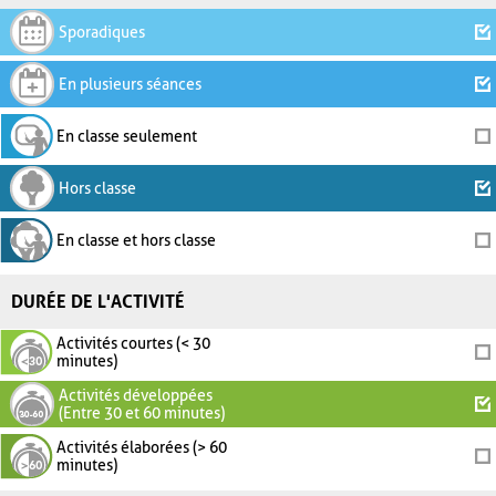
Sporadiques
En plusieurs séances
En classe seulement
Hors classe
En classe et hors classe
DURÉE DE L'ACTIVITÉ
Activités courtes (< 30
minutes)
Activités développées
(Entre 30 et 60 minutes)
Activités élaborées (> 60
minutes)