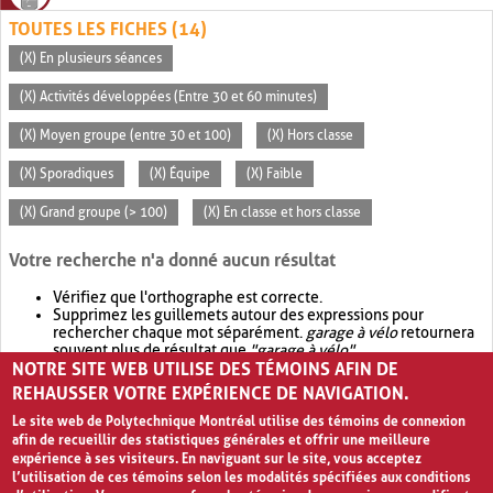
TOUTES LES FICHES (14)
(X) En plusieurs séances
(X) Activités développées (Entre 30 et 60 minutes)
(X) Moyen groupe (entre 30 et 100)
(X) Hors classe
(X) Sporadiques
(X) Équipe
(X) Faible
(X) Grand groupe (> 100)
(X) En classe et hors classe
Votre recherche n'a donné aucun résultat
Vérifiez que l'orthographe est correcte.
Supprimez les guillemets autour des expressions pour
rechercher chaque mot séparément.
garage à vélo
retournera
souvent plus de résultat que
"garage à vélo"
.
NOTRE SITE WEB UTILISE DES TÉMOINS AFIN DE
Envisagez d'élargir votre recherche avec
OR
.
garage OR vélo
retournera souvent plus de résultat que
garage à vélo
.
REHAUSSER VOTRE EXPÉRIENCE DE NAVIGATION.
Le site web de Polytechnique Montréal utilise des témoins de connexion
afin de recueillir des statistiques générales et offrir une meilleure
expérience à ses visiteurs. En naviguant sur le site, vous acceptez
l’utilisation de ces témoins selon les modalités spécifiées aux conditions