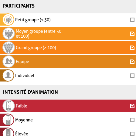
PARTICIPANTS
Petit groupe (< 30)
Moyen groupe (entre 30
et 100)
Grand groupe (> 100)
Équipe
Individuel
INTENSITÉ D'ANIMATION
Faible
Moyenne
Élevée