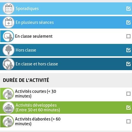
Sporadiques
En plusieurs séances
En classe seulement
Hors classe
En classe et hors classe
DURÉE DE L'ACTIVITÉ
Activités courtes (< 30
minutes)
Activités développées
(Entre 30 et 60 minutes)
Activités élaborées (> 60
minutes)