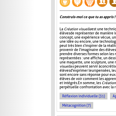
Construis-moi ce que tu as appris !
La
Création visuelle
est une techni
élèves de représenter de manière 
concept, une expérience vécue, u
une idée ou encore, une technolog
peut très bien s'inspirer de la réal
provenir de l'imaginaire des élèves.
prendre diverses formes selon les 
représentées : une affiche, un dess
une maquette, une sculpture, une 
visuelles
peuvent servir à concrétis
élèves d'exprimer leurs pensées, le
sont encore sans réponse pour eux. 
élèves de voir comment les appren
et intégrés. En somme, les
Création
perpétuelle confrontation avec la r
Réflexion individuelle (31)
A
Métacognition (7)