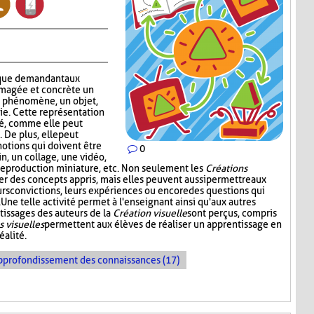
que demandant aux
imagée et concrète un
n phénomène, un objet,
ie. Cette représentation
ité, comme elle peut
 De plus, elle peut
notions qui doivent être
0
in, un collage, une vidéo,
reproduction miniature, etc. Non seulement les
Créations
er des concepts appris, mais elles peuvent aussi permettre aux
urs convictions, leurs expériences ou encore des questions qui
Une telle activité permet à l'enseignant ainsi qu'aux autres
tissages des auteurs de la
Création visuelle
sont perçus, compris
s visuelles
permettent aux élèves de réaliser un apprentissage en
éalité.
pprofondissement des connaissances (17)