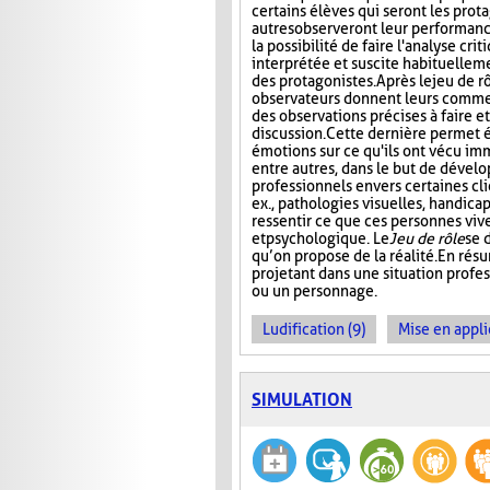
certains élèves qui seront les prota
autres observeront leur performanc
la possibilité de faire l'analyse cri
interprétée et suscite habituelle
des protagonistes. Après le jeu de r
observateurs donnent leurs comment
des observations précises à faire e
discussion. Cette dernière permet 
émotions sur ce qu'ils ont vécu im
entre autres, dans le but de dével
professionnels envers certaines cli
ex., pathologies visuelles, handica
ressentir ce que ces personnes viv
et psychologique. Le
Jeu de rôle
se 
qu’on propose de la réalité. En rés
projetant dans une situation profes
ou un personnage.
Ludification (9)
Mise en appli
SIMULATION