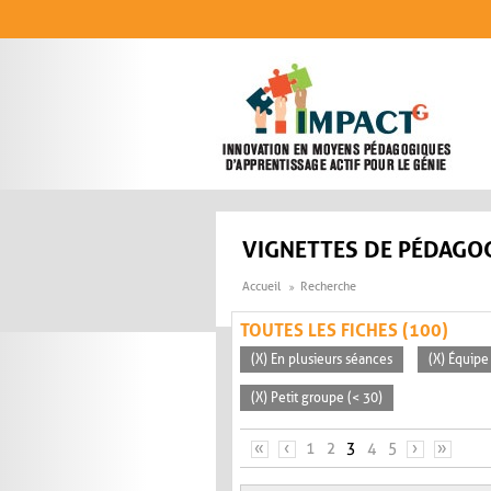
Aller au contenu principal
VIGNETTES DE PÉDAGOG
Accueil
Recherche
TOUTES LES FICHES (100)
(X) En plusieurs séances
(X) Équipe
(X) Petit groupe (< 30)
PAGES
«
‹
1
2
3
4
5
›
»