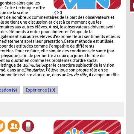
gonistes alors que les
e. Cette technique offre
tique de la scène
0
ment de nombreux commentaires de la part des observateurs et
ôle se tient une discussion et c'est à ce moment que les
aires aux autres élèves. Ainsi, les observateurs doivent avoir
t des éléments à noter pour alimenter l'étape de la
également aux autres élèves d'exprimer leurs sentiments et leurs
médiatement après leur prestation. Cette méthode est utilisée,
opper des attitudes comme l’empathie de différents
entèles. Pour ce faire, elle simule des conditions de santé (par
p physique) afin de permettre à ceux qui jouent le rôle de
ent au quotidien comme les problèmes d'ordre social
distingue de la
Simulation
par le caractère subjectif de la vision
umé, dans une
Simulation
, l'élève joue son propre rôle en se
sionnelle réaliste alors que, dans un
Jeu de rôle
, il campe un rôle
cation (9)
Expérience (10)