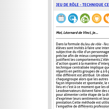
JEU DE RÔLE - TECHNIQUE C
Moi, Léornard de Vinci, je...
Dans la formule du
Jeu de rôle - Te
élèves sont invités à faire une int
subjective du rôle d'un personnage
précise afin de mieux comprendre 
justifient les comportements. L’élè
d’action quant à la manière d’interp
technique centralisée implique que
répartis en petits groupes de 4 à 6
rôle différent est attribué. Un obs
chaque groupe alors que les autres 
façon improvisée et spontanée, le rô
lieu et c'est à ce moment que les 
Les observateurs doivent faire des
pour alimenter cette étape de la d
d'exprimer leurs sentiments et leu
prestation. Cette méthode est util
l’empathie de différents profession