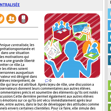
ENTRALISÉE
chnique centralisée
, les
erprétation spontanée et
 dans une situation
les motivations qui
ve a une grande liberté
réter ce rôle. La
 les élèves soient
 personnes auxquels un
ervateur est désigné dans
élèves interprètent, de
0
le qui leur est attribué. Après le jeu de rôle, une discussion a
observateurs donnent leurs commentaires aux autres élèves.
 commentaires précis et soumettre des éléments qu'ils ont notés
iscussion. Cette dernière permet également aux autres élèves
rs émotions sur ce qu'ils ont vécu immédiatement après leur
isée, entre autres, dans le but de développer des attitudes comme
nels envers certaines clientèles. Pour ce faire, elle simule des