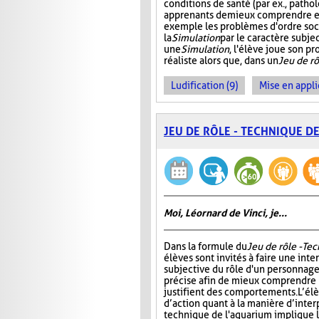
conditions de santé (par ex., patho
apprenants de mieux comprendre et 
exemple les problèmes d'ordre soc
la
Simulation
par le caractère subjec
une
Simulation
, l'élève joue son p
réaliste alors que, dans un
Jeu de rô
Ludification (9)
Mise en appli
JEU DE RÔLE - TECHNIQUE D
Moi, Léornard de Vinci, je...
Dans la formule du
Jeu de rôle - Te
élèves sont invités à faire une int
subjective du rôle d'un personnage
précise afin de mieux comprendre 
justifient des comportements. L’él
d’action quant à la manière d’interp
technique de l'aquarium implique l'