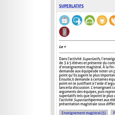
SUPERLATIFS
Le +
Dans l'activité
Superlatifs
, l’ensei
de 3 à 5 élèves et présente du con
d’enseignement magistral. À la fin d
demande aux équipes de noter un pr
point qu’ils jugent le plus importan
Ensuite, il demande à certaines éq
point en le justifiant à l’aide d’ar
lancer la discussion. L’enseignant 
arguments des équipes, puis repre
superlatifs tels que le point le plu
l'activité
Superlatifs
permet aux élè
présentation magistrale sous différ
Enseignement magistral (5)
P