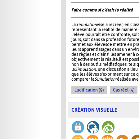
Faire comme si c'était la réalité
La
Simulation
vise à recréer, en clas
représentant la réalité de manière 
l'élève pourrait être confronté, soit
jours, soit dans sa profession futur
permet aux élèves de mettre en pra
leurs apprentissages dans un envi
des règles et d'ainsi les amener à
objectivement la réalité. Il est poss
non à des outils médiatiques, tels 
la
Simulation
, une discussion a lie
que les élèves s'expriment sur ce 
comparer la
Simulation
réalisée ave
Ludification (9)
Cas réel (4)
CRÉATION VISUELLE