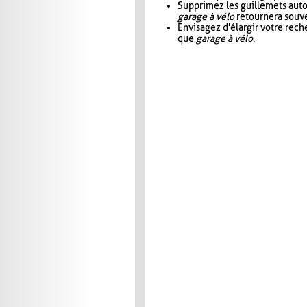
Supprimez les guillemets aut
garage à vélo
retournera souve
Envisagez d'élargir votre rec
que
garage à vélo
.