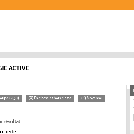
IE ACTIVE
groupe (< 30)
(X) En classe et hors classe
(X) Moyenne
n résultat
 correcte.