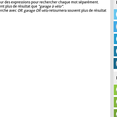
our des expressions pour rechercher chaque mot séparément.
nt plus de résultat que
"garage à vélo"
.
herche avec
OR
.
garage OR vélo
retournera souvent plus de résultat