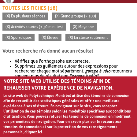
TOUTES LES FICHES (18)
(X) En plusieurs séances
(X) Grand groupe (> 100)
(X) Activités courtes (< 30 minutes)
(X) Moyenne
(X) Sporadiques
(X) Élevée
(X) En classe seulement
Votre recherche n'a donné aucun résultat
Vérifiez que l'orthographe est correcte.
Supprimez les guillemets autour des expressions pour
rechercher chaque mot séparément.
garage à vélo
retournera
souvent plus de résultat que
"garage à vélo"
.
NOTRE SITE WEB UTILISE DES TÉMOINS AFIN DE
Envisagez d'élargir votre recherche avec
OR
.
garage OR vélo
retournera souvent plus de résultat que
garage à vélo
.
REHAUSSER VOTRE EXPÉRIENCE DE NAVIGATION.
Le site web de Polytechnique Montréal utilise des témoins de connexion
afin de recueillir des statistiques générales et offrir une meilleure
expérience à ses visiteurs. En naviguant sur le site, vous acceptez
l’utilisation de ces témoins selon les modalités spécifiées aux conditions
d’utilisation. Vous pouvez refuser les témoins de connexion en modifiant
vos paramètres de navigation. Pour en savoir plus sur le recours aux
témoins de connexion et sur la protection de vos renseignements
personnels,
cliquez ici
.
Avis de confidentialité et conditions d’utilisation