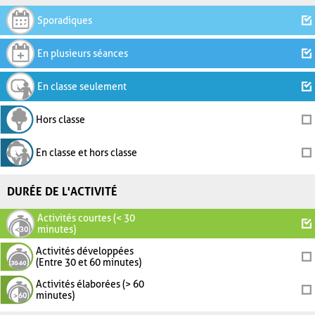
Sporadiques
En plusieurs séances
En classe seulement
Hors classe
En classe et hors classe
DURÉE DE L'ACTIVITÉ
Activités courtes (< 30
minutes)
Activités développées
(Entre 30 et 60 minutes)
Activités élaborées (> 60
minutes)