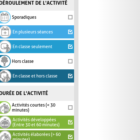
DÉROULEMENT DE L'ACTIVITÉ
Sporadiques
En plusieurs séances
En classe seulement
Hors classe
En classe et hors classe
DURÉE DE L'ACTIVITÉ
Activités courtes (< 30
minutes)
Activités développées
(Entre 30 et 60 minutes)
Activités élaborées (> 60
minutes)