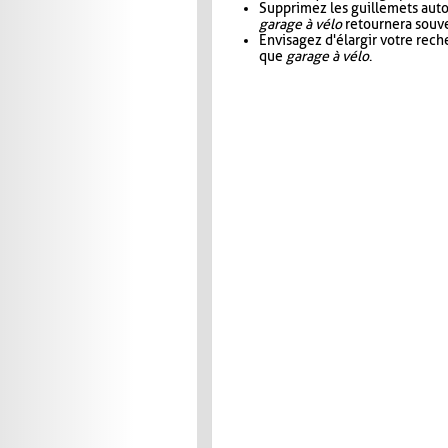
Supprimez les guillemets aut
garage à vélo
retournera souve
Envisagez d'élargir votre rec
que
garage à vélo
.