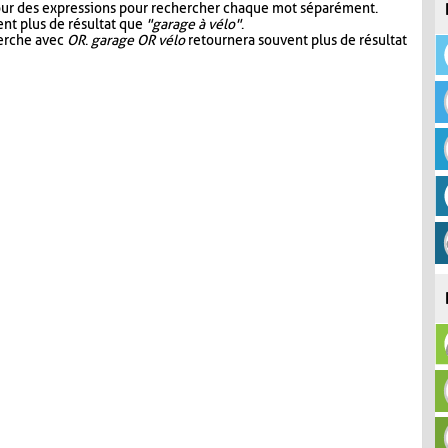
our des expressions pour rechercher chaque mot séparément.
nt plus de résultat que
"garage à vélo"
.
herche avec
OR
.
garage OR vélo
retournera souvent plus de résultat