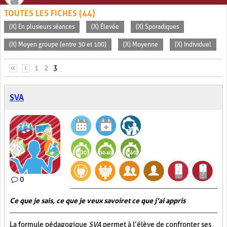
TOUTES LES FICHES (44)
(X) En plusieurs séances
(X) Élevée
(X) Sporadiques
(X) Moyen groupe (entre 30 et 100)
(X) Moyenne
(X) Individuel
PAGES
«
‹
1
2
3
SVA
0
Ce que je sais, ce que je veux savoir et ce que j’ai appris
La formule pédagogique
SVA
permet à l’élève de confronter ses