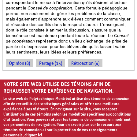
correspondant le mieux à l’intervention qu’ils désirent effectuer
pendant le
Conseil de coopération
. Cette formule pédagogique
permet non seulement de gérer les problèmes de la classe,
mais également d’apprendre aux élèves comment communiquer
et résoudre des conflits dans le respect d’autrui. L’enseignant,
dont le rôle consiste à animer la discussion, s’assure que la
bienséance est maintenue pendant toute la réunion. Le
Conseil
de coopération
représente donc un lieu d’échange, de prise de
parole et d’expression pour les élèves afin qu’ils fassent valoir
leurs sentiments, leurs idées et leurs préférences.
Opinion (8)
Partage (13)
Rétroaction (4)
PAGES
NOTRE SITE WEB UTILISE DES TÉMOINS AFIN DE
«
‹
1
2
3
REHAUSSER VOTRE EXPÉRIENCE DE NAVIGATION.
Le site web de Polytechnique Montréal utilise des témoins de connexion
afin de recueillir des statistiques générales et offrir une meilleure
expérience à ses visiteurs. En naviguant sur le site, vous acceptez
l’utilisation de ces témoins selon les modalités spécifiées aux conditions
d’utilisation. Vous pouvez refuser les témoins de connexion en modifiant
vos paramètres de navigation. Pour en savoir plus sur le recours aux
témoins de connexion et sur la protection de vos renseignements
personnels,
cliquez ici
.