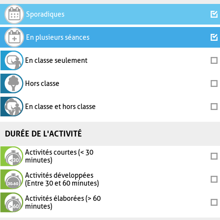
Sporadiques
En plusieurs séances
En classe seulement
Hors classe
En classe et hors classe
DURÉE DE L'ACTIVITÉ
Activités courtes (< 30
minutes)
Activités développées
(Entre 30 et 60 minutes)
Activités élaborées (> 60
minutes)