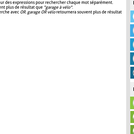
our des expressions pour rechercher chaque mot séparément.
nt plus de résultat que
"garage à vélo"
.
herche avec
OR
.
garage OR vélo
retournera souvent plus de résultat