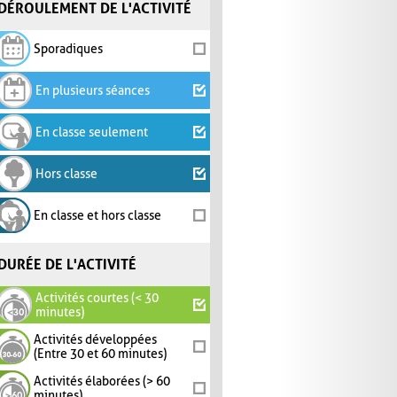
DÉROULEMENT DE L'ACTIVITÉ
Sporadiques
En plusieurs séances
En classe seulement
Hors classe
En classe et hors classe
DURÉE DE L'ACTIVITÉ
Activités courtes (< 30
minutes)
Activités développées
(Entre 30 et 60 minutes)
Activités élaborées (> 60
minutes)