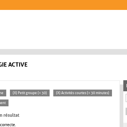
IE ACTIVE
ne
(X) Petit groupe (< 30)
(X) Activités courtes (< 30 minutes)
ment
n résultat
 correcte.