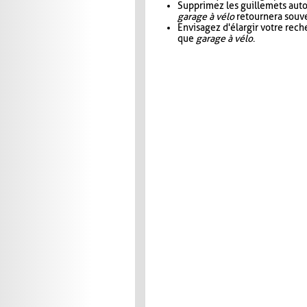
Supprimez les guillemets aut
garage à vélo
retournera souve
Envisagez d'élargir votre rec
que
garage à vélo
.