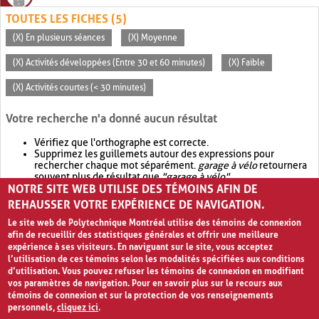
TOUTES LES FICHES (5)
(X) En plusieurs séances
(X) Moyenne
(X) Activités développées (Entre 30 et 60 minutes)
(X) Faible
(X) Activités courtes (< 30 minutes)
Votre recherche n'a donné aucun résultat
Vérifiez que l'orthographe est correcte.
Supprimez les guillemets autour des expressions pour
rechercher chaque mot séparément.
garage à vélo
retournera
souvent plus de résultat que
"garage à vélo"
.
NOTRE SITE WEB UTILISE DES TÉMOINS AFIN DE
Envisagez d'élargir votre recherche avec
OR
.
garage OR vélo
retournera souvent plus de résultat que
garage à vélo
.
REHAUSSER VOTRE EXPÉRIENCE DE NAVIGATION.
Le site web de Polytechnique Montréal utilise des témoins de connexion
afin de recueillir des statistiques générales et offrir une meilleure
expérience à ses visiteurs. En naviguant sur le site, vous acceptez
l’utilisation de ces témoins selon les modalités spécifiées aux conditions
d’utilisation. Vous pouvez refuser les témoins de connexion en modifiant
vos paramètres de navigation. Pour en savoir plus sur le recours aux
témoins de connexion et sur la protection de vos renseignements
personnels,
cliquez ici
.
Avis de confidentialité et conditions d’utilisation