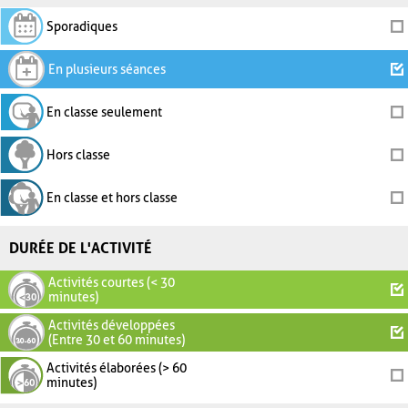
Sporadiques
En plusieurs séances
En classe seulement
Hors classe
En classe et hors classe
DURÉE DE L'ACTIVITÉ
Activités courtes (< 30
minutes)
Activités développées
(Entre 30 et 60 minutes)
Activités élaborées (> 60
minutes)