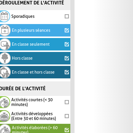
DÉROULEMENT DE L'ACTIVITÉ
Sporadiques
En plusieurs séances
En classe seulement
Hors classe
En classe et hors classe
DURÉE DE L'ACTIVITÉ
Activités courtes (< 30
minutes)
Activités développées
(Entre 30 et 60 minutes)
Activités élaborées (> 60
minutes)