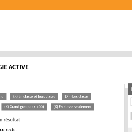
IE ACTIVE
ne
(X) En classe et hors classe
(X) Hors classe
(X) Grand groupe (> 100)
(X) En classe seulement
n résultat
 correcte.