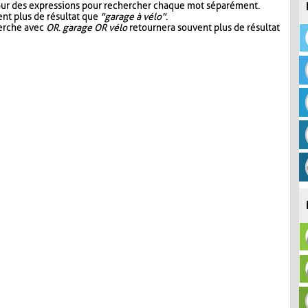
our des expressions pour rechercher chaque mot séparément.
nt plus de résultat que
"garage à vélo"
.
herche avec
OR
.
garage OR vélo
retournera souvent plus de résultat