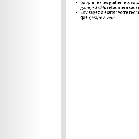
Supprimez les guillemets aut
garage à vélo
retournera souve
Envisagez d'élargir votre rec
que
garage à vélo
.