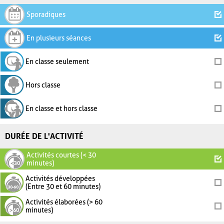
Sporadiques
En plusieurs séances
En classe seulement
Hors classe
En classe et hors classe
DURÉE DE L'ACTIVITÉ
Activités courtes (< 30
minutes)
Activités développées
(Entre 30 et 60 minutes)
Activités élaborées (> 60
minutes)