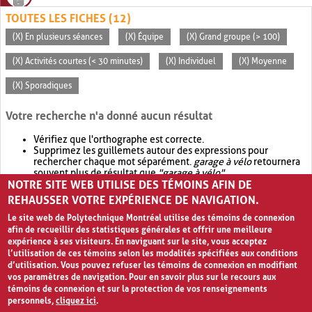
TOUTES LES FICHES (12)
(X) En plusieurs séances
(X) Équipe
(X) Grand groupe (> 100)
(X) Activités courtes (< 30 minutes)
(X) Individuel
(X) Moyenne
(X) Sporadiques
Votre recherche n'a donné aucun résultat
Vérifiez que l'orthographe est correcte.
Supprimez les guillemets autour des expressions pour
rechercher chaque mot séparément.
garage à vélo
retournera
souvent plus de résultat que
"garage à vélo"
.
NOTRE SITE WEB UTILISE DES TÉMOINS AFIN DE
Envisagez d'élargir votre recherche avec
OR
.
garage OR vélo
retournera souvent plus de résultat que
garage à vélo
.
REHAUSSER VOTRE EXPÉRIENCE DE NAVIGATION.
Le site web de Polytechnique Montréal utilise des témoins de connexion
afin de recueillir des statistiques générales et offrir une meilleure
expérience à ses visiteurs. En naviguant sur le site, vous acceptez
l’utilisation de ces témoins selon les modalités spécifiées aux conditions
d’utilisation. Vous pouvez refuser les témoins de connexion en modifiant
vos paramètres de navigation. Pour en savoir plus sur le recours aux
témoins de connexion et sur la protection de vos renseignements
personnels,
cliquez ici
.
Avis de confidentialité et conditions d’utilisation