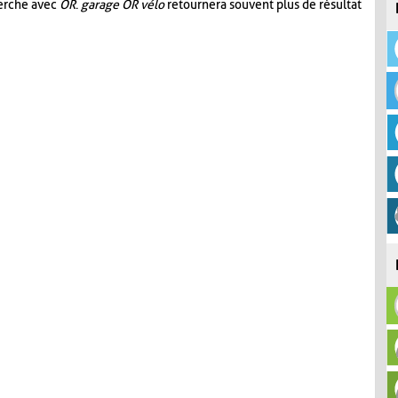
herche avec
OR
.
garage OR vélo
retournera souvent plus de résultat