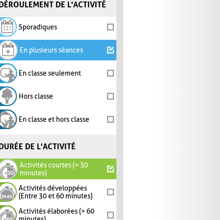
DÉROULEMENT DE L'ACTIVITÉ
Sporadiques
En plusieurs séances
En classe seulement
Hors classe
En classe et hors classe
DURÉE DE L'ACTIVITÉ
Activités courtes (< 30
minutes)
Activités développées
(Entre 30 et 60 minutes)
Activités élaborées (> 60
minutes)