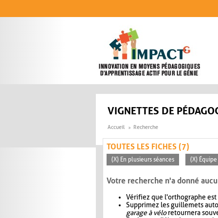
Aller au contenu principal
VIGNETTES DE PÉDAGOG
Accueil
Recherche
TOUTES LES FICHES (7)
(X) En plusieurs séances
(X) Équipe
Votre recherche n'a donné aucu
Vérifiez que l'orthographe est
Supprimez les guillemets aut
garage à vélo
retournera souve