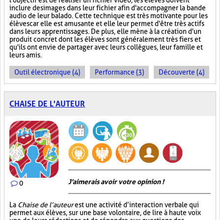
l'objectif est de réaliser un fichier vidéo, les élèves doivent
inclure des images dans leur fichier afin d'accompagner la bande
audio de leur balado. Cette technique est très motivante pour les
élèves car elle est amusante et elle leur permet d'être très actifs
dans leurs apprentissages. De plus, elle mène à la création d'un
produit concret dont les élèves sont généralement très fiers et
qu'ils ont envie de partager avec leurs collègues, leur famille et
leurs amis.
Outil électronique (4)
Performance (3)
Découverte (4)
CHAISE DE L'AUTEUR
J'aimerais avoir votre opinion !
0
La
Chaise de l’auteur
est une activité d’interaction verbale qui
permet aux élèves, sur une base volontaire, de lire à haute voix