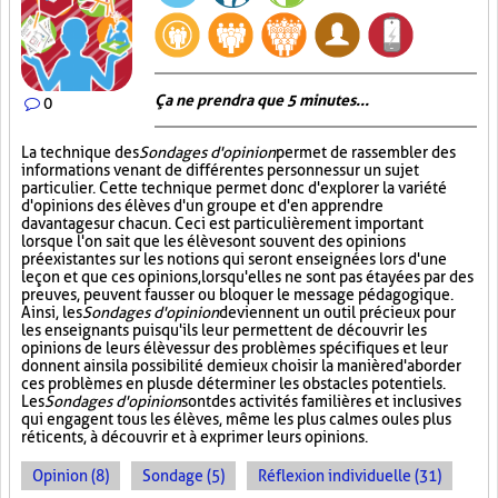
Ça ne prendra que 5 minutes...
0
La technique des
Sondages d'opinion
permet de rassembler des
informations venant de différentes personnes sur un sujet
particulier. Cette technique permet donc d'explorer la variété
d'opinions des élèves d'un groupe et d'en apprendre
davantage sur chacun. Ceci est particulièrement important
lorsque l'on sait que les élèves ont souvent des opinions
préexistantes sur les notions qui seront enseignées lors d'une
leçon et que ces opinions, lorsqu'elles ne sont pas étayées par des
preuves, peuvent fausser ou bloquer le message pédagogique.
Ainsi, les
Sondages d'opinion
deviennent un outil précieux pour
les enseignants puisqu'ils leur permettent de découvrir les
opinions de leurs élèves sur des problèmes spécifiques et leur
donnent ainsi la possibilité de mieux choisir la manière d'aborder
ces problèmes en plus de déterminer les obstacles potentiels.
Les
Sondages d'opinion
sont des activités familières et inclusives
qui engagent tous les élèves, même les plus calmes ou les plus
réticents, à découvrir et à exprimer leurs opinions.
Opinion (8)
Sondage (5)
Réflexion individuelle (31)