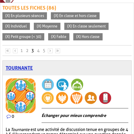
TOUTES LES FICHES (86)
(X) En plusieurs séances
(X) En classe et hors classe
(X) Individuel
(X) Moyenne
(X) En classe seulement
(X) Petit groupe (< 30)
(X) Faible
(X) Hors classe
PAGES
«
‹
1
2
3
4
5
›
»
TOURNANTE
Échanger pour mieux comprendre
0
La
Tournante
est une activité de discussion tenue en groupes de 4