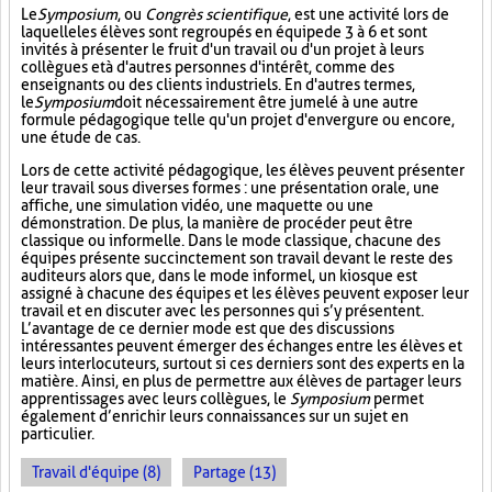
Le
Symposium
, ou
Congrès scientifique
, est une activité lors de
laquelle les élèves sont regroupés en équipe de 3 à 6 et sont
invités à présenter le fruit d'un travail ou d'un projet à leurs
collègues et à d'autres personnes d'intérêt, comme des
enseignants ou des clients industriels. En d'autres termes,
le
Symposium
doit nécessairement être jumelé à une autre
formule pédagogique telle qu'un projet d'envergure ou encore,
une étude de cas.
Lors de cette activité pédagogique, les élèves peuvent présenter
leur travail sous diverses formes : une présentation orale, une
affiche, une simulation vidéo, une maquette ou une
démonstration. De plus, la manière de procéder peut être
classique ou informelle. Dans le mode classique, chacune des
équipes présente succinctement son travail devant le reste des
auditeurs alors que, dans le mode informel, un kiosque est
assigné à chacune des équipes et les élèves peuvent exposer leur
travail et en discuter avec les personnes qui s’y présentent.
L’avantage de ce dernier mode est que des discussions
intéressantes peuvent émerger des échanges entre les élèves et
leurs interlocuteurs, surtout si ces derniers sont des experts en la
matière. Ainsi, en plus de permettre aux élèves de partager leurs
apprentissages avec leurs collègues, le
Symposium
permet
également d’enrichir leurs connaissances sur un sujet en
particulier.
Travail d'équipe (8)
Partage (13)