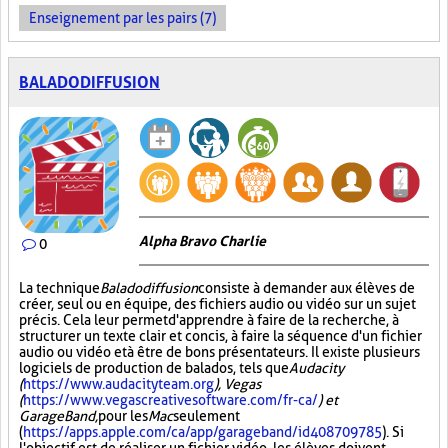
Enseignement par les pairs (7)
BALADODIFFUSION
Alpha Bravo Charlie
0
La technique
Baladodiffusion
consiste à demander aux élèves de
créer, seul ou en équipe, des fichiers audio ou vidéo sur un sujet
précis. Cela leur permet d'apprendre à faire de la recherche, à
structurer un texte clair et concis, à faire la séquence d'un fichier
audio ou vidéo et à être de bons présentateurs. Il existe plusieurs
logiciels de production de balados, tels que
Audacity
(
https://www.audacityteam.org
), Vegas
(
https://www.vegascreativesoftware.com/fr-ca/
) et
GarageBand,
pour les
Mac
seulement
(
https://apps.apple.com/ca/app/garageband/id408709785
). Si