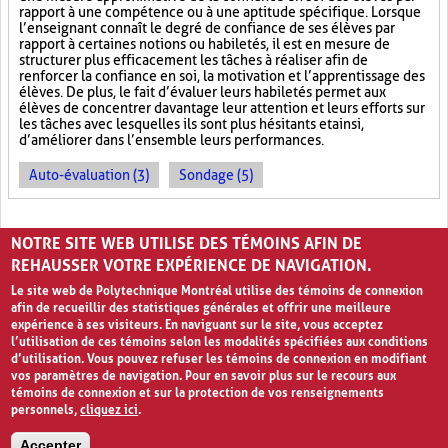
rapport à une compétence ou à une aptitude spécifique. Lorsque
l’enseignant connaît le degré de confiance de ses élèves par
rapport à certaines notions ou habiletés, il est en mesure de
structurer plus efficacement les tâches à réaliser afin de
renforcer la confiance en soi, la motivation et l’apprentissage des
élèves. De plus, le fait d’évaluer leurs habiletés permet aux
élèves de concentrer davantage leur attention et leurs efforts sur
les tâches avec lesquelles ils sont plus hésitants et ainsi,
d’améliorer dans l’ensemble leurs performances.
Auto-évaluation (3)
Sondage (5)
PAGES
NOTRE SITE WEB UTILISE DES TÉMOINS AFIN DE
«
‹
1
2
3
4
5
›
»
REHAUSSER VOTRE EXPÉRIENCE DE NAVIGATION.
Le site web de Polytechnique Montréal utilise des témoins de connexion
afin de recueillir des statistiques générales et offrir une meilleure
expérience à ses visiteurs. En naviguant sur le site, vous acceptez
l’utilisation de ces témoins selon les modalités spécifiées aux conditions
d’utilisation. Vous pouvez refuser les témoins de connexion en modifiant
vos paramètres de navigation. Pour en savoir plus sur le recours aux
témoins de connexion et sur la protection de vos renseignements
personnels,
cliquez ici
.
Avis de confidentialité et conditions d’utilisation
Accepter