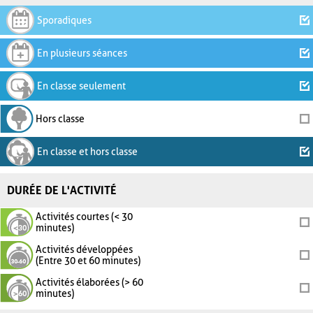
Sporadiques
En plusieurs séances
En classe seulement
Hors classe
En classe et hors classe
DURÉE DE L'ACTIVITÉ
Activités courtes (< 30
minutes)
Activités développées
(Entre 30 et 60 minutes)
Activités élaborées (> 60
minutes)