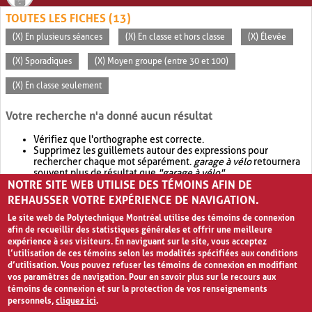
TOUTES LES FICHES (13)
(X) En plusieurs séances
(X) En classe et hors classe
(X) Élevée
(X) Sporadiques
(X) Moyen groupe (entre 30 et 100)
(X) En classe seulement
Votre recherche n'a donné aucun résultat
Vérifiez que l'orthographe est correcte.
Supprimez les guillemets autour des expressions pour
rechercher chaque mot séparément.
garage à vélo
retournera
souvent plus de résultat que
"garage à vélo"
.
NOTRE SITE WEB UTILISE DES TÉMOINS AFIN DE
Envisagez d'élargir votre recherche avec
OR
.
garage OR vélo
retournera souvent plus de résultat que
garage à vélo
.
REHAUSSER VOTRE EXPÉRIENCE DE NAVIGATION.
Le site web de Polytechnique Montréal utilise des témoins de connexion
afin de recueillir des statistiques générales et offrir une meilleure
expérience à ses visiteurs. En naviguant sur le site, vous acceptez
l’utilisation de ces témoins selon les modalités spécifiées aux conditions
d’utilisation. Vous pouvez refuser les témoins de connexion en modifiant
vos paramètres de navigation. Pour en savoir plus sur le recours aux
témoins de connexion et sur la protection de vos renseignements
personnels,
cliquez ici
.
Avis de confidentialité et conditions d’utilisation