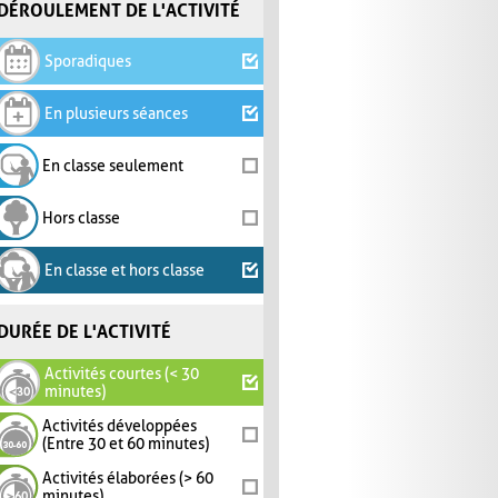
DÉROULEMENT DE L'ACTIVITÉ
Sporadiques
En plusieurs séances
En classe seulement
Hors classe
En classe et hors classe
DURÉE DE L'ACTIVITÉ
Activités courtes (< 30
minutes)
Activités développées
(Entre 30 et 60 minutes)
Activités élaborées (> 60
minutes)