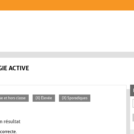
IE ACTIVE
se et hors classe
(X) Élevée
(X) Sporadiques
n résultat
 correcte.