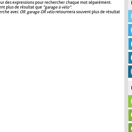
our des expressions pour rechercher chaque mot séparément.
nt plus de résultat que
"garage à vélo"
.
herche avec
OR
.
garage OR vélo
retournera souvent plus de résultat