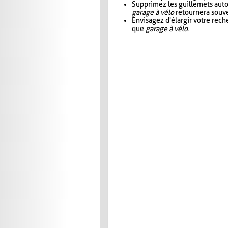
Supprimez les guillemets aut
garage à vélo
retournera souve
Envisagez d'élargir votre rec
que
garage à vélo
.