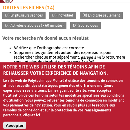
TOUTES LES FICHES (24)
(X) En plusieurs séances
(X) Individuel
(X) En classe seulement
(X) Activités élaborées (> 60 minutes)
(X) Sporadiques
Votre recherche n'a donné aucun résultat
Vérifiez que l'orthographe est correcte.
Supprimez les guillemets autour des expressions pour
rechercher chaque mot séparément.
garage à vélo
retournera
souvent plus de résultat que
"garage à vélo"
.
NOTRE SITE WEB UTILISE DES TÉMOINS AFIN DE
Envisagez d'élargir votre recherche avec
OR
.
garage OR vélo
retournera souvent plus de résultat que
garage à vélo
.
REHAUSSER VOTRE EXPÉRIENCE DE NAVIGATION.
Le site web de Polytechnique Montréal utilise des témoins de connexion
afin de recueillir des statistiques générales et offrir une meilleure
expérience à ses visiteurs. En naviguant sur le site, vous acceptez
l’utilisation de ces témoins selon les modalités spécifiées aux conditions
d’utilisation. Vous pouvez refuser les témoins de connexion en modifiant
vos paramètres de navigation. Pour en savoir plus sur le recours aux
témoins de connexion et sur la protection de vos renseignements
personnels,
cliquez ici
.
Avis de confidentialité et conditions d’utilisation
Accepter