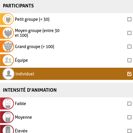
PARTICIPANTS
Petit groupe (< 30)
Moyen groupe (entre 30
et 100)
Grand groupe (> 100)
Équipe
Individuel
INTENSITÉ D'ANIMATION
Faible
Moyenne
Élevée