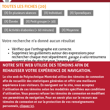
TOUTES LES FICHES (20)
(X) En plusieurs séances
(X) Individuel
(X) Sporadiques
(X) Élevée
(X) Petit groupe (< 30)
(X) Activités élaborées (> 60 minutes)
(X) Moyenne
Votre recherche n'a donné aucun résultat
Vérifiez que l'orthographe est correcte.
Supprimez les guillemets autour des expressions pour
rechercher chaque mot séparément.
garage à vélo
retournera
souvent plus de résultat que
"garage à vélo"
.
NOTRE SITE WEB UTILISE DES TÉMOINS AFIN DE
Envisagez d'élargir votre recherche avec
OR
.
garage OR vélo
retournera souvent plus de résultat que
garage à vélo
.
REHAUSSER VOTRE EXPÉRIENCE DE NAVIGATION.
Le site web de Polytechnique Montréal utilise des témoins de connexion
afin de recueillir des statistiques générales et offrir une meilleure
expérience à ses visiteurs. En naviguant sur le site, vous acceptez
l’utilisation de ces témoins selon les modalités spécifiées aux conditions
d’utilisation. Vous pouvez refuser les témoins de connexion en modifiant
vos paramètres de navigation. Pour en savoir plus sur le recours aux
témoins de connexion et sur la protection de vos renseignements
personnels,
cliquez ici
.
Avis de confidentialité et conditions d’utilisation