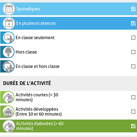
Sporadiques
En plusieurs séances
En classe seulement
Hors classe
En classe et hors classe
DURÉE DE L'ACTIVITÉ
Activités courtes (< 30
minutes)
Activités développées
(Entre 30 et 60 minutes)
Activités élaborées (> 60
minutes)