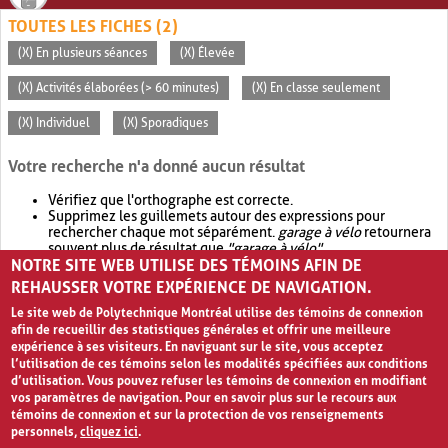
TOUTES LES FICHES (2)
(X) En plusieurs séances
(X) Élevée
(X) Activités élaborées (> 60 minutes)
(X) En classe seulement
(X) Individuel
(X) Sporadiques
Votre recherche n'a donné aucun résultat
Vérifiez que l'orthographe est correcte.
Supprimez les guillemets autour des expressions pour
rechercher chaque mot séparément.
garage à vélo
retournera
souvent plus de résultat que
"garage à vélo"
.
NOTRE SITE WEB UTILISE DES TÉMOINS AFIN DE
Envisagez d'élargir votre recherche avec
OR
.
garage OR vélo
retournera souvent plus de résultat que
garage à vélo
.
REHAUSSER VOTRE EXPÉRIENCE DE NAVIGATION.
Le site web de Polytechnique Montréal utilise des témoins de connexion
afin de recueillir des statistiques générales et offrir une meilleure
expérience à ses visiteurs. En naviguant sur le site, vous acceptez
l’utilisation de ces témoins selon les modalités spécifiées aux conditions
d’utilisation. Vous pouvez refuser les témoins de connexion en modifiant
vos paramètres de navigation. Pour en savoir plus sur le recours aux
témoins de connexion et sur la protection de vos renseignements
personnels,
cliquez ici
.
Avis de confidentialité et conditions d’utilisation