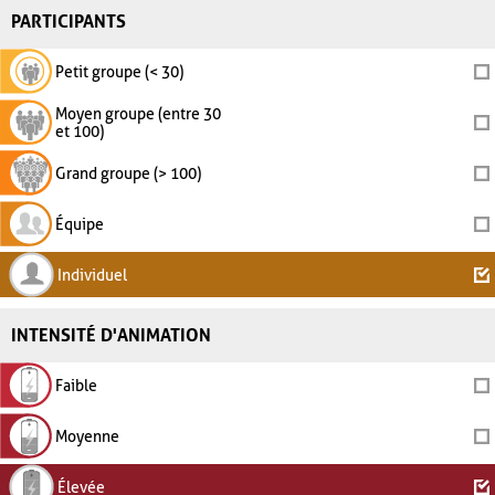
PARTICIPANTS
Petit groupe (< 30)
Moyen groupe (entre 30
et 100)
Grand groupe (> 100)
Équipe
Individuel
INTENSITÉ D'ANIMATION
Faible
Moyenne
Élevée