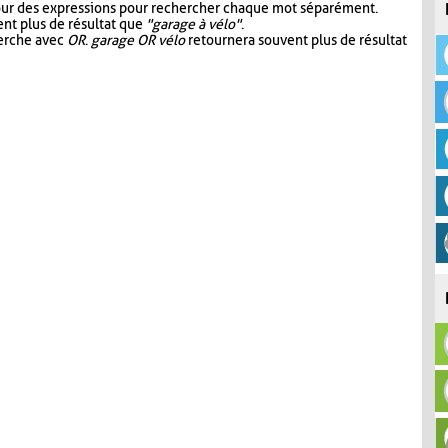
our des expressions pour rechercher chaque mot séparément.
nt plus de résultat que
"garage à vélo"
.
herche avec
OR
.
garage OR vélo
retournera souvent plus de résultat