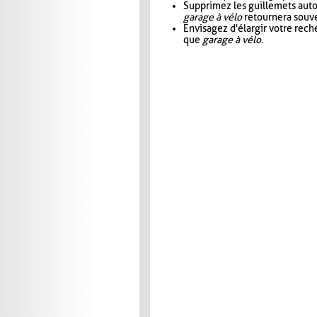
Supprimez les guillemets aut
garage à vélo
retournera souve
Envisagez d'élargir votre rec
que
garage à vélo
.