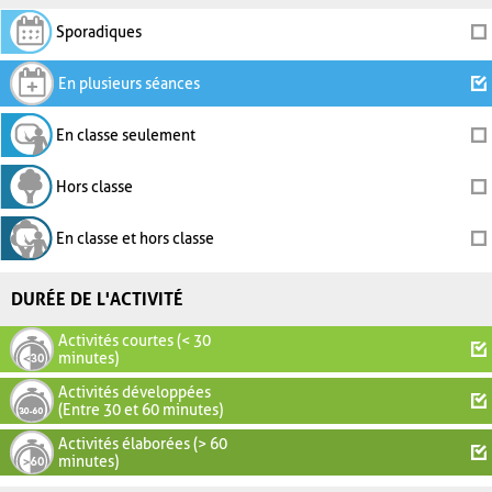
Sporadiques
En plusieurs séances
En classe seulement
Hors classe
En classe et hors classe
DURÉE DE L'ACTIVITÉ
Activités courtes (< 30
minutes)
Activités développées
(Entre 30 et 60 minutes)
Activités élaborées (> 60
minutes)