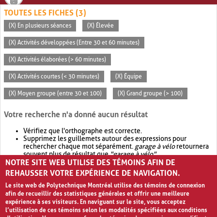
TOUTES LES FICHES (3)
(X) En plusieurs séances
(X) Élevée
(X) Activités développées (Entre 30 et 60 minutes)
(X) Activités élaborées (> 60 minutes)
(X) Activités courtes (< 30 minutes)
(X) Équipe
(X) Moyen groupe (entre 30 et 100)
(X) Grand groupe (> 100)
Votre recherche n'a donné aucun résultat
Vérifiez que l'orthographe est correcte.
Supprimez les guillemets autour des expressions pour
rechercher chaque mot séparément.
garage à vélo
retournera
souvent plus de résultat que
"garage à vélo"
.
NOTRE SITE WEB UTILISE DES TÉMOINS AFIN DE
Envisagez d'élargir votre recherche avec
OR
.
garage OR vélo
retournera souvent plus de résultat que
garage à vélo
.
REHAUSSER VOTRE EXPÉRIENCE DE NAVIGATION.
Le site web de Polytechnique Montréal utilise des témoins de connexion
afin de recueillir des statistiques générales et offrir une meilleure
expérience à ses visiteurs. En naviguant sur le site, vous acceptez
l’utilisation de ces témoins selon les modalités spécifiées aux conditions