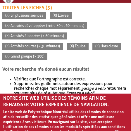
TOUTES LES FICHES (3)
(X) En plusieurs séances
(X) Élevée
(X) Activités développées (Entre 30 et 60 minutes)
(X) Activités élaborées (> 60 minutes)
(X) Activités courtes (< 30 minutes)
(X) Équipe
(X) Hors classe
(X) Grand groupe (> 100)
Votre recherche n'a donné aucun résultat
Vérifiez que l'orthographe est correcte.
Supprimez les guillemets autour des expressions pour
rechercher chaque mot séparément.
garage à vélo
retournera
souvent plus de résultat que
"garage à vélo"
.
NOTRE SITE WEB UTILISE DES TÉMOINS AFIN DE
Envisagez d'élargir votre recherche avec
OR
.
garage OR vélo
retournera souvent plus de résultat que
garage à vélo
.
REHAUSSER VOTRE EXPÉRIENCE DE NAVIGATION.
Le site web de Polytechnique Montréal utilise des témoins de connexion
afin de recueillir des statistiques générales et offrir une meilleure
expérience à ses visiteurs. En naviguant sur le site, vous acceptez
l’utilisation de ces témoins selon les modalités spécifiées aux conditions