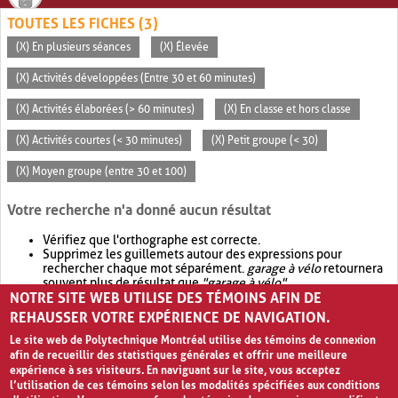
TOUTES LES FICHES (3)
(X) En plusieurs séances
(X) Élevée
(X) Activités développées (Entre 30 et 60 minutes)
(X) Activités élaborées (> 60 minutes)
(X) En classe et hors classe
(X) Activités courtes (< 30 minutes)
(X) Petit groupe (< 30)
(X) Moyen groupe (entre 30 et 100)
Votre recherche n'a donné aucun résultat
Vérifiez que l'orthographe est correcte.
Supprimez les guillemets autour des expressions pour
rechercher chaque mot séparément.
garage à vélo
retournera
souvent plus de résultat que
"garage à vélo"
.
NOTRE SITE WEB UTILISE DES TÉMOINS AFIN DE
Envisagez d'élargir votre recherche avec
OR
.
garage OR vélo
retournera souvent plus de résultat que
garage à vélo
.
REHAUSSER VOTRE EXPÉRIENCE DE NAVIGATION.
Le site web de Polytechnique Montréal utilise des témoins de connexion
afin de recueillir des statistiques générales et offrir une meilleure
expérience à ses visiteurs. En naviguant sur le site, vous acceptez
l’utilisation de ces témoins selon les modalités spécifiées aux conditions