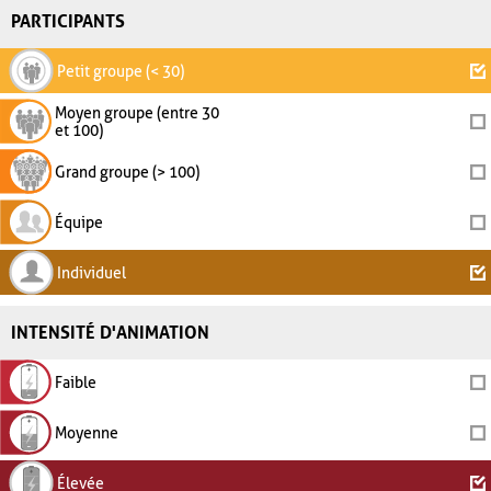
PARTICIPANTS
Petit groupe (< 30)
Moyen groupe (entre 30
et 100)
Grand groupe (> 100)
Équipe
Individuel
INTENSITÉ D'ANIMATION
Faible
Moyenne
Élevée