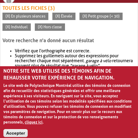
TOUTES LES FICHES (3)
(X) En plusieurs séances
(X) Élevée
(X) Petit groupe (< 30)
(X) Individuel
(X) Hors classe
Votre recherche n'a donné aucun résultat
Vérifiez que l'orthographe est correcte.
Supprimez les guillemets autour des expressions pour
rechercher chaque mot séparément.
garage à vélo
retournera
souvent plus de résultat que
"garage à vélo"
.
NOTRE SITE WEB UTILISE DES TÉMOINS AFIN DE
Envisagez d'élargir votre recherche avec
OR
.
garage OR vélo
retournera souvent plus de résultat que
garage à vélo
.
REHAUSSER VOTRE EXPÉRIENCE DE NAVIGATION.
Le site web de Polytechnique Montréal utilise des témoins de connexion
afin de recueillir des statistiques générales et offrir une meilleure
expérience à ses visiteurs. En naviguant sur le site, vous acceptez
l’utilisation de ces témoins selon les modalités spécifiées aux conditions
d’utilisation. Vous pouvez refuser les témoins de connexion en modifiant
vos paramètres de navigation. Pour en savoir plus sur le recours aux
témoins de connexion et sur la protection de vos renseignements
personnels,
cliquez ici
.
Avis de confidentialité et conditions d’utilisation
Accepter