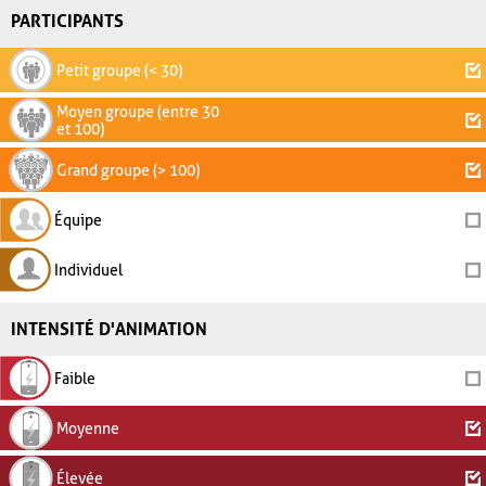
PARTICIPANTS
Petit groupe (< 30)
Moyen groupe (entre 30
et 100)
Grand groupe (> 100)
Équipe
Individuel
INTENSITÉ D'ANIMATION
Faible
Moyenne
Élevée