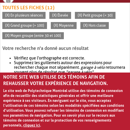
TOUTES LES FICHES (12)
(X) En plusieurs séances
(X) Élevée
(X) Petit groupe (< 30)
(X) Grand groupe (> 100)
(X) Moyenne
(X) Hors classe
(X) Moyen groupe (entre 30 et 100)
Votre recherche n'a donné aucun résultat
Vérifiez que l'orthographe est correcte.
Supprimez les guillemets autour des expressions pour
rechercher chaque mot séparément.
garage à vélo
retournera
souvent plus de résultat que
"garage à vélo"
.
NOTRE SITE WEB UTILISE DES TÉMOINS AFIN DE
Envisagez d'élargir votre recherche avec
OR
.
garage OR vélo
retournera souvent plus de résultat que
garage à vélo
.
REHAUSSER VOTRE EXPÉRIENCE DE NAVIGATION.
Le site web de Polytechnique Montréal utilise des témoins de connexion
afin de recueillir des statistiques générales et offrir une meilleure
expérience à ses visiteurs. En naviguant sur le site, vous acceptez
l’utilisation de ces témoins selon les modalités spécifiées aux conditions
d’utilisation. Vous pouvez refuser les témoins de connexion en modifiant
vos paramètres de navigation. Pour en savoir plus sur le recours aux
témoins de connexion et sur la protection de vos renseignements
personnels,
cliquez ici
.
Avis de confidentialité et conditions d’utilisation