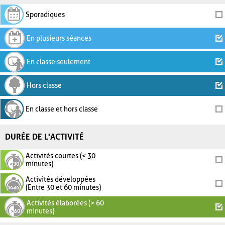
Sporadiques
En plusieurs séances
En classe seulement
Hors classe
En classe et hors classe
DURÉE DE L'ACTIVITÉ
Activités courtes (< 30
minutes)
Activités développées
(Entre 30 et 60 minutes)
Activités élaborées (> 60
minutes)