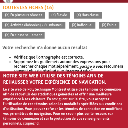
TOUTES LES FICHES (16)
(X) En plusieurs séances
(X) Élevée
(X) Hors classe
(X) Activités élaborées (> 60 minutes)
(X) Individuel
(X) Faible
(X) En classe seulement
Votre recherche n'a donné aucun résultat
Vérifiez que l'orthographe est correcte.
Supprimez les guillemets autour des expressions pour
rechercher chaque mot séparément.
garage à vélo
retournera
souvent plus de résultat que
"garage à vélo"
.
NOTRE SITE WEB UTILISE DES TÉMOINS AFIN DE
Envisagez d'élargir votre recherche avec
OR
.
garage OR vélo
retournera souvent plus de résultat que
garage à vélo
.
REHAUSSER VOTRE EXPÉRIENCE DE NAVIGATION.
Le site web de Polytechnique Montréal utilise des témoins de connexion
afin de recueillir des statistiques générales et offrir une meilleure
expérience à ses visiteurs. En naviguant sur le site, vous acceptez
l’utilisation de ces témoins selon les modalités spécifiées aux conditions
d’utilisation. Vous pouvez refuser les témoins de connexion en modifiant
vos paramètres de navigation. Pour en savoir plus sur le recours aux
témoins de connexion et sur la protection de vos renseignements
personnels,
cliquez ici
.
Avis de confidentialité et conditions d’utilisation